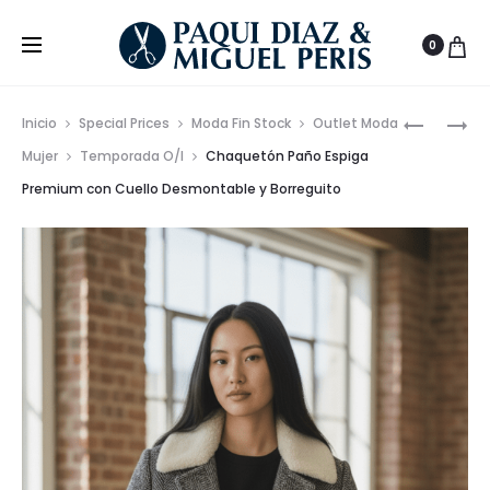
0
Prod
VESTIDO
CLÁSICA
Inicio
Special Prices
Moda Fin Stock
Outlet Moda
ELEGANT
CAZADO
de
Mujer
Temporada O/I
Chaquetón Paño Espiga
CON
DE
Premium con Cuello Desmontable y Borreguito
nave
BRILLO
ANTELINA
FIESTA
ELEGANT