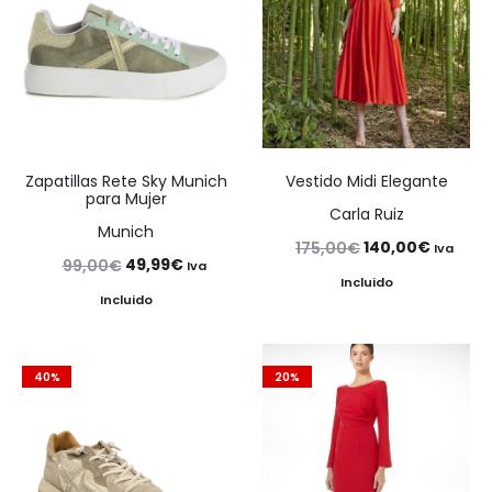
Zapatillas Rete Sky Munich
Vestido Midi Elegante
para Mujer
Carla Ruiz
Munich
El
El
140,00
€
175,00
€
Iva
El
El
49,99
€
99,00
€
Iva
precio
precio
Incluido
precio
precio
Incluido
original
actual
original
actual
era:
es:
era:
es:
175,00€.
140,00€
40%
20%
99,00€.
49,99€.