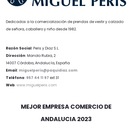
Dedicados a la comercialización de prendas de vestir y calzado
de señora, caballero y niño desde 1982.
Razón Social
: Peris y Diaz S.L.
Dirección
: Manolo Rubia, 2
14007 Córdoba, Andalucía, España
Email
:
miguelperis@paquidiaz.com
Teléfono
:
957 44 11 97
ext 31
Web
:
www.miguelperis.com
MEJOR EMPRESA COMERCIO DE
ANDALUCIA 2023