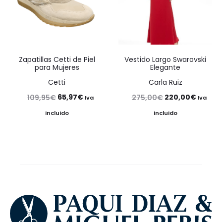
Zapatillas Cetti de Piel
Vestido Largo Swarovski
para Mujeres
Elegante
Cetti
Carla Ruiz
El
El
El
El
65,97
€
220,00
€
109,95
€
275,00
€
Iva
Iva
precio
precio
precio
precio
Incluido
Incluido
original
actual
original
actual
era:
es:
era:
es:
109,95€.
65,97€.
275,00€.
220,00