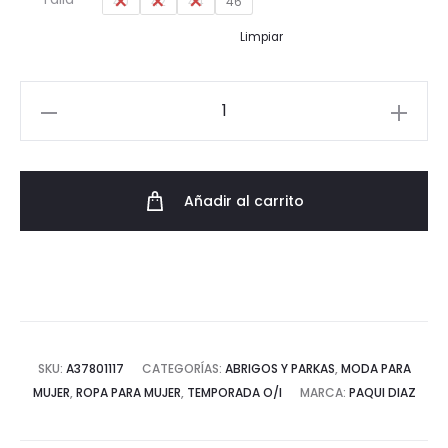
40
42
44
46
Limpiar
Chaquetón
Paño
Espiga
Premium
Añadir al carrito
con
Cuello
Desmontable
y
Borreguito
cantidad
SKU:
A37801117
CATEGORÍAS:
ABRIGOS Y PARKAS
,
MODA PARA
MUJER
,
ROPA PARA MUJER
,
TEMPORADA O/I
MARCA:
PAQUI DIAZ