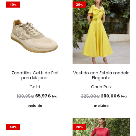
40%
20%
Zapatillas Cetti de Piel
Vestido con Estola modelo
para Mujeres
Elegante
Cetti
Carla Ruiz
El
El
El
El
65,97
€
260,00
€
109,95
€
325,00
€
Iva
Iva
precio
precio
precio
precio
Incluido
Incluido
original
actual
original
actual
era:
es:
era:
es:
40%
20%
109,95€.
65,97€.
325,00€.
260,00