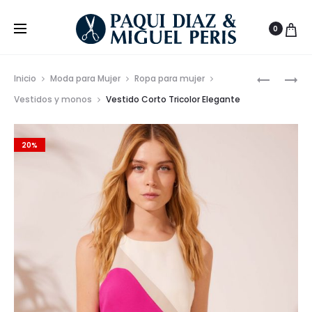
0
Prod
CAMISET
CHAQUE
Inicio
Moda para Mujer
Ropa para mujer
REGULAR
ESTRUCT
de
Vestidos y monos
Vestido Corto Tricolor Elegante
FIT
DE
nave
TOMMY
CORTE
20%
JEANS
SEMI
EN
ENTALLA
VARIOS
COLORES