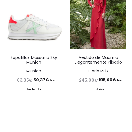
Zapatillas Massana Sky
Vestido de Madrina
Munich
Elegantemente Plisado
Munich
Carla Ruiz
El
El
El
El
50,37
€
196,00
€
83,95
€
245,00
€
Iva
Iva
precio
precio
precio
precio
Incluido
Incluido
original
actual
original
actual
era:
es:
era:
es:
83,95€.
50,37€.
245,00€.
196,00€