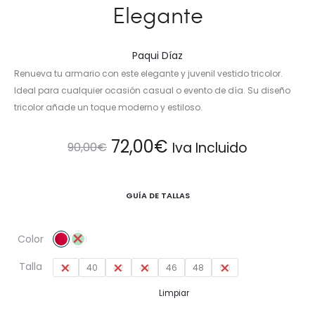
Elegante
Paqui Díaz
Renueva tu armario con este elegante y juvenil vestido tricolor.
Ideal para cualquier ocasión casual o evento de día. Su diseño
tricolor añade un toque moderno y estiloso.
El
El
72,00
€
Iva Incluido
90,00
€
precio
precio
GUÍA DE TALLAS
original
actual
Color
era:
es:
Talla
38
40
42
44
46
48
50
90,00€.
72,00€.
Limpiar