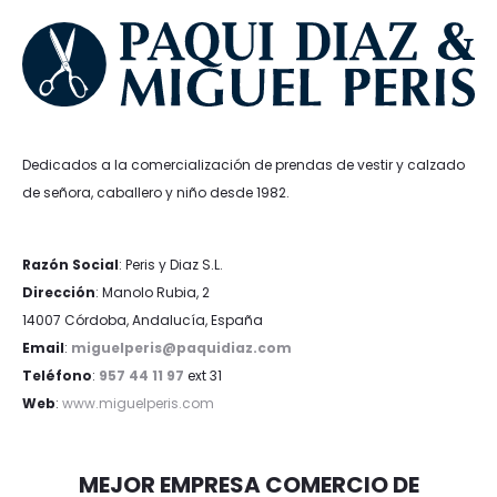
Dedicados a la comercialización de prendas de vestir y calzado
de señora, caballero y niño desde 1982.
Razón Social
: Peris y Diaz S.L.
Dirección
: Manolo Rubia, 2
14007 Córdoba, Andalucía, España
Email
:
miguelperis@paquidiaz.com
Teléfono
:
957 44 11 97
ext 31
Web
:
www.miguelperis.com
MEJOR EMPRESA COMERCIO DE