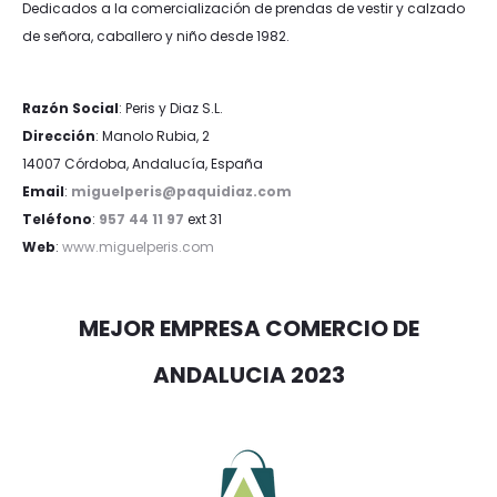
Dedicados a la comercialización de prendas de vestir y calzado
de señora, caballero y niño desde 1982.
Razón Social
: Peris y Diaz S.L.
Dirección
: Manolo Rubia, 2
14007 Córdoba, Andalucía, España
Email
:
miguelperis@paquidiaz.com
Teléfono
:
957 44 11 97
ext 31
Web
:
www.miguelperis.com
MEJOR EMPRESA COMERCIO DE
ANDALUCIA 2023