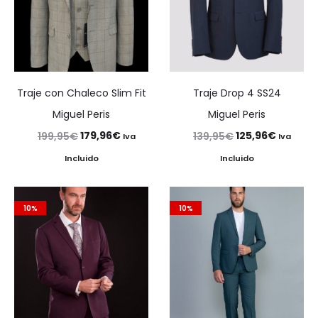
Traje con Chaleco Slim Fit
Traje Drop 4 SS24
Miguel Peris
Miguel Peris
El
El
El
El
179,96
€
125,96
€
199,95
€
139,95
€
Iva
Iva
precio
precio
precio
precio
Incluido
Incluido
original
actual
original
actual
era:
es:
era:
es:
10%
10%
199,95€.
179,96€.
139,95€.
125,96€