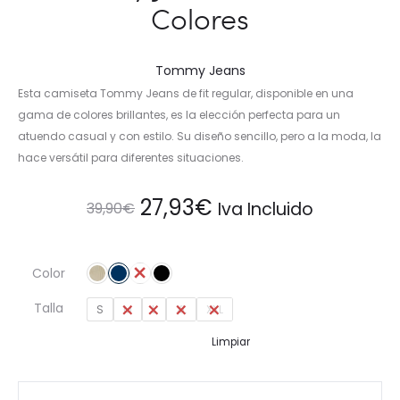
Colores
Tommy Jeans
Esta camiseta Tommy Jeans de fit regular, disponible en una
gama de colores brillantes, es la elección perfecta para un
atuendo casual y con estilo. Su diseño sencillo, pero a la moda, la
hace versátil para diferentes situaciones.
El
El
27,93
€
Iva Incluido
39,90
€
precio
precio
Color
original
actual
Talla
S
M
L
XL
XXL
era:
es:
Limpiar
39,90€.
27,93€.
Camiseta