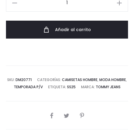
Regular
Fit
Tommy
Añadir al carrito
Jeans
en
Varios
Colores
cantidad
SKU:
DM20771
CATEGORÍAS:
CAMISETAS HOMBRE
,
MODA HOMBRE
,
TEMPORADA P/V
ETIQUETA:
SS25
MARCA:
TOMMY JEANS
COMPARTIR