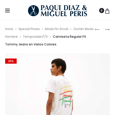
0
Prod
CAMISET
VESTIDO
Inicio
Special Prices
Moda Fin Stock
Outlet Moda
REGULAR
CORTO
de
Hombre
Temporada P/V
Camiseta Regular Fit
FIT
TRICOLO
Tommy Jeans en Varios Colores
nave
TOMMY
ELEGANT
JEANS
FLAG
30%