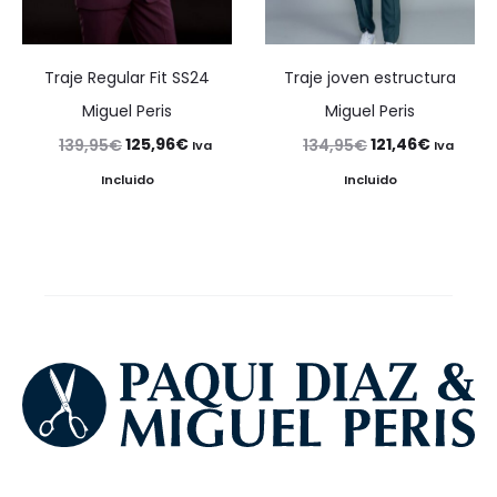
Traje Regular Fit SS24
Traje joven estructura
Miguel Peris
Miguel Peris
El
El
El
El
125,96
€
121,46
€
139,95
€
134,95
€
Iva
Iva
precio
precio
precio
precio
Incluido
Incluido
original
actual
original
actual
era:
es:
era:
es:
139,95€.
125,96€.
134,95€.
121,46€.