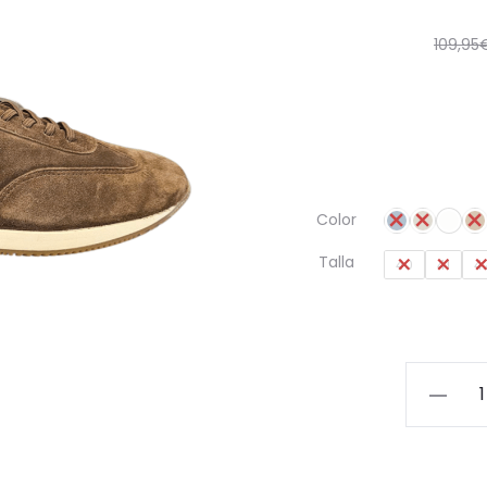
109,95
Color
Talla
40
41
4
Zapatilla
Sneaker
Cetti
Premiu