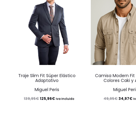
Este
Traje Slim Fit Súper Elástico
Camisa Modern Fit
producto
Adaptativo
Colores Caki y
tiene
Miguel Peris
Miguel Peri
múltiples
El
El
El
El
125,96
€
34,97
€
139,95
€
49,95
€
Iva Incluido
I
variantes.
precio
precio
precio
p
Las
original
actual
original
a
opciones
era:
es:
era:
es
se
139,95€.
125,96€.
49,95€.
3