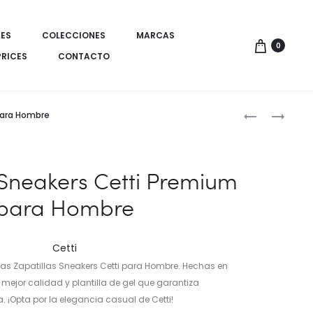
ES
COLECCIONES
MARCAS
0
PRICES
CONTACTO
Produ
SNEAKERS
ZAPATILLAS
para Hombre
HOMBRE
HOMBRE
de
DE
CETTI
naveg
PIEL
 Sneakers Cetti Premium
PERFORADA
para Hombre
–
MARCA
CETTI
Cetti
ESPAÑA
 las Zapatillas Sneakers Cetti para Hombre. Hechas en
 mejor calidad y plantilla de gel que garantiza
 ¡Opta por la elegancia casual de Cetti!