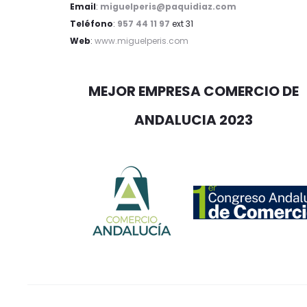
Email
:
miguelperis@paquidiaz.com
Teléfono
:
957 44 11 97
ext 31
Web
:
www.miguelperis.com
MEJOR EMPRESA COMERCIO DE
ANDALUCIA 2023