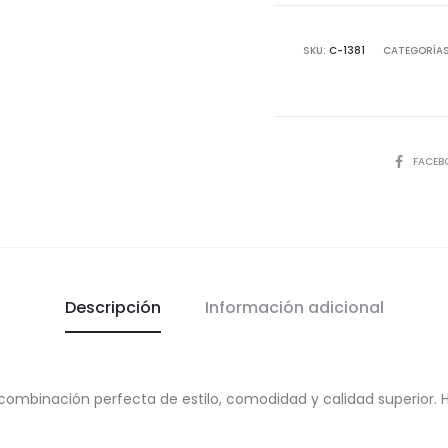
para
Hombre
SKU:
C-1381
CATEGORÍA
cantida
COMPART
FACEB
Descripción
Información adicional
 combinación perfecta de estilo, comodidad y calidad superior. 