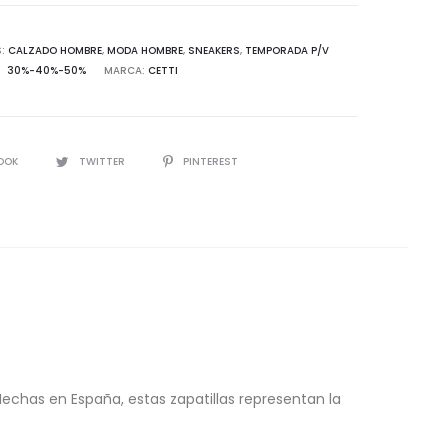
S:
CALZADO HOMBRE
,
MODA HOMBRE
,
SNEAKERS
,
TEMPORADA P/V
30%-40%-50%
MARCA:
CETTI
d
IR
OOK
TWITTER
PINTEREST
Hechas en España, estas zapatillas representan la