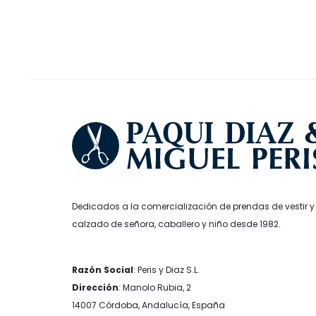
pueden
elegir
en
la
página
de
producto
Dedicados a la comercialización de prendas de vestir y
calzado de señora, caballero y niño desde 1982.
Razón Social
: Peris y Diaz S.L.
Dirección
: Manolo Rubia, 2
14007 Córdoba, Andalucía, España