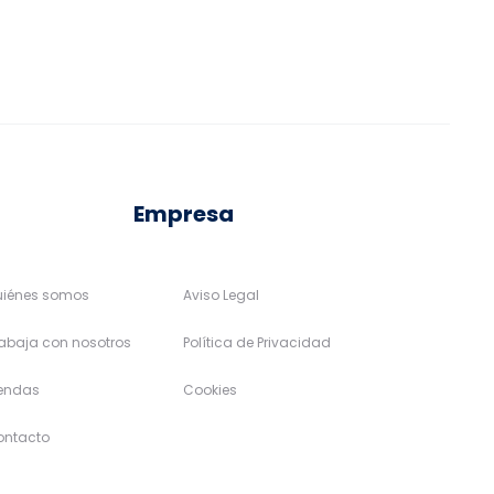
pueden
pueden
elegir
elegir
en
en
la
la
página
página
de
de
Empresa
producto
producto
uiénes somos
Aviso Legal
abaja con nosotros
Política de Privacidad
iendas
Cookies
ontacto