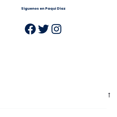
Síguenos en Paqui Díaz
ram
Facebook
Twitter
Instagra
Ir
a
la