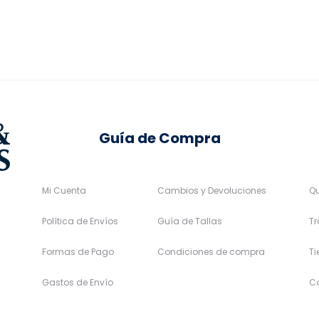
pueden
pueden
elegir
elegir
en
en
la
la
página
página
de
de
Guía de Compra
producto
producto
Mi Cuenta
Cambios y Devoluciones
Q
Política de Envíos
Guía de Tallas
Tr
Formas de Pago
Condiciones de compra
T
Gastos de Envío
C