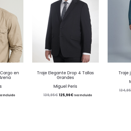
Este
Este
 Cargo en
Traje Elegante Drop 4 Tallas
Traje 
producto
producto
 Arena
Grandes
tiene
tiene
s
Miguel Peris
134,9
múltiples
múltiples
El
El
125,96
€
139,95
€
va Incluido
Iva Incluido
variantes.
variantes.
recio
precio
precio
Las
Las
ctual
original
actual
opciones
opciones
:
era:
es:
se
se
4,97€.
139,95€.
125,96€.