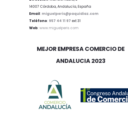
14007 Córdoba, Andalucía, España
Email
:
miguelperis@paquidiaz.com
Teléfono
:
957 44 11 97
ext 31
Web
:
www.miguelperis.com
MEJOR EMPRESA COMERCIO DE
ANDALUCIA 2023