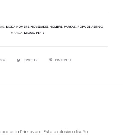
era
AS:
MODA HOMBRE
,
NOVEDADES HOMBRE
,
PARKAS
,
ROPA DE ABRIGO
MARCA:
MIGUEL PERIS
ra
IR
OOK
TWITTER
PINTEREST
d
ara esta Primavera. Este exclusivo diseño