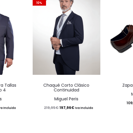
10%
Este
Este
a Tallas
Chaqué Corto Clásico
Zapa
producto
producto
p 4
Continuidad
tiene
tiene
s
Miguel Peris
109
múltiples
múltiples
ango
El
El
197,96
€
219,95
€
va Incluido
Iva Incluido
variantes.
variantes.
e
precio
precio
Las
Las
recios:
original
actual
opciones
opciones