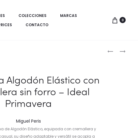
ES
COLECCIONES
MARCAS
0
PRICES
CONTACTO
Produ
ABRIGO
SNEAKERS
DE
HOMBRE
de
PAÑO
DE
naveg
PARA
PIEL
 Algodón Elástico con
HOMBRE
PERFORADA
era sin forro – Ideal
CON
–
PECHERÍN
MARCA
Primavera
DESMONTAB
CETTI
ARTHUR
ESPAÑA
Miguel Peris
na de Algodón Elástico, equipada con cremallera y
k casual, su diseño adaptable y versátil se acopla a