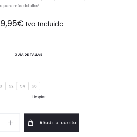
ic para más detalles!
09,95
€
Iva Incluido
GUÍA DE TALLAS
0
52
54
56
Limpiar
na
Añadir al carrito