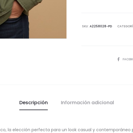
Elástico
con
Cremall
sin
SKU:
A2258028-PD
CATEGORÍ
forro
-
Ideal
Primave
COMPART
FACEB
cantida
Descripción
Información adicional
co, la elección perfecta para un look casual y contemporáneo p