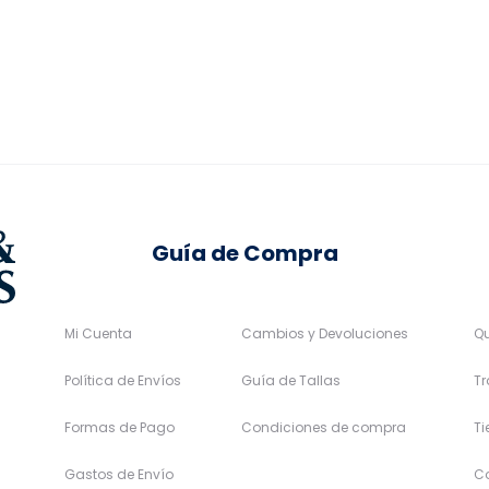
esde
era:
es:
se
se
25,96€
219,95€.
197,96€.
pueden
pueden
asta
elegir
elegir
43,96€
en
en
la
la
página
página
de
de
Guía de Compra
producto
producto
Mi Cuenta
Cambios y Devoluciones
Q
Política de Envíos
Guía de Tallas
Tr
Formas de Pago
Condiciones de compra
T
Gastos de Envío
C