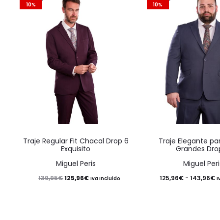
10%
10%
Este
Traje Regular Fit Chacal Drop 6
Traje Elegante par
producto
Exquisito
Grandes Dro
tiene
Miguel Peris
Miguel Peri
múltiples
El
El
R
125,96
€
125,96
€
-
143,96
€
139,95
€
Iva Incluido
I
variantes.
precio
precio
d
Las
original
actual
p
opciones