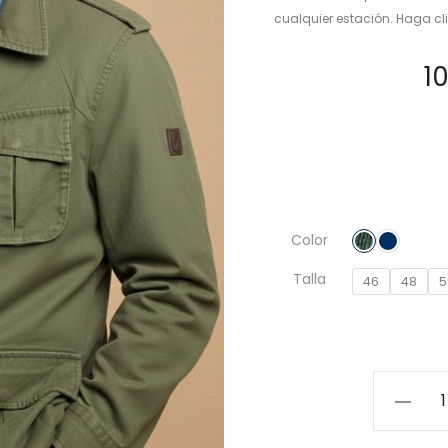
cualquier estación. Haga cl
1
Color
Talla
46
48
5
Saharia
Algodón