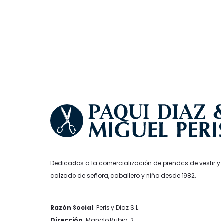
era:
es:
d
se
139,95€.
125,96€.
1
pueden
h
elegir
1
en
la
página
de
producto
Dedicados a la comercialización de prendas de vestir y
calzado de señora, caballero y niño desde 1982.
Razón Social
: Peris y Diaz S.L.
Dirección
: Manolo Rubia, 2