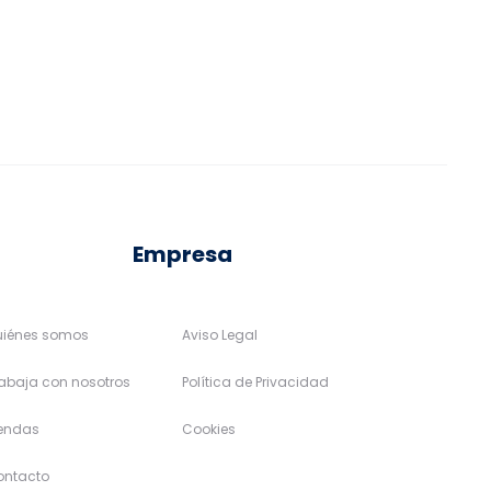
se
se
pueden
pueden
elegir
elegir
en
en
la
la
página
página
de
de
Empresa
producto
producto
uiénes somos
Aviso Legal
abaja con nosotros
Política de Privacidad
iendas
Cookies
ontacto