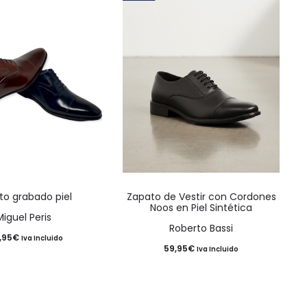
Este
Este
to grabado piel
Zapato de Vestir con Cordones
producto
producto
Noos en Piel Sintética
Miguel Peris
tiene
tiene
Roberto Bassi
,95
€
Iva Incluido
múltiples
múltiples
59,95
€
Iva Incluido
variantes.
variantes.
Las
Las
opciones
opciones