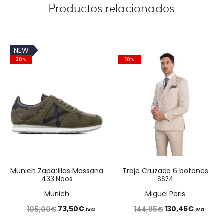
Productos relacionados
NEW
30%
10%
Munich Zapatillas Massana
Traje Cruzado 6 botones
433 Noos
SS24
Munich
Miguel Peris
El
El
El
El
73,50
€
130,46
€
105,00
€
144,95
€
Iva
Iva