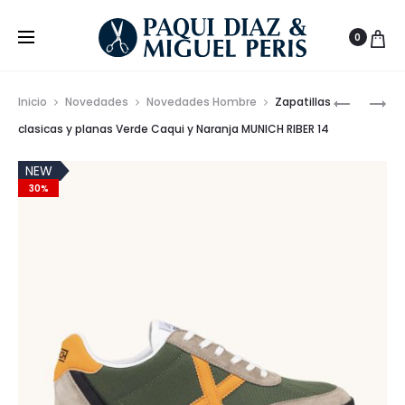
0
Prod
ZAPATILL
SNEAKER
Inicio
Novedades
Novedades Hombre
Zapatillas
RETRO
DISEÑO
de
clasicas y planas Verde Caqui y Naranja MUNICH RIBER 14
RUNNING
URBANO
nave
BLANCO
MUNICH
NEW
30%
Y
DYNAMIX
GRIS
15
MUNICH
UM
91