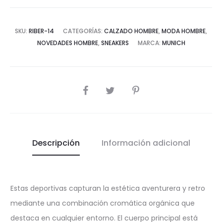
MUNICH
RIBER
SKU:
RIBER-14
CATEGORÍAS:
CALZADO HOMBRE
,
MODA HOMBRE
,
14
NOVEDADES HOMBRE
,
SNEAKERS
MARCA:
MUNICH
cantidad
COMPARTIR
Descripción
Información adicional
Estas deportivas capturan la estética aventurera y retro
mediante una combinación cromática orgánica que
destaca en cualquier entorno. El cuerpo principal está