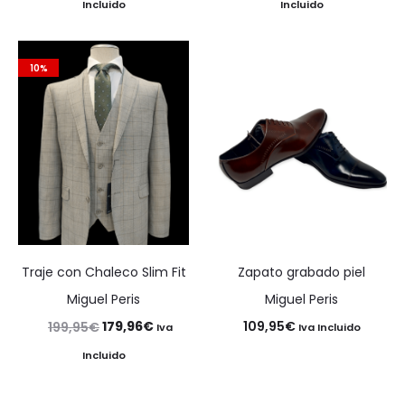
precio
precio
precio
precio
Incluido
Incluido
original
actual
original
actual
era:
es:
era:
es:
10%
105,00€.
73,50€.
144,95€.
130,46€
Traje con Chaleco Slim Fit
Zapato grabado piel
Miguel Peris
Miguel Peris
El
El
179,96
€
109,95
€
199,95
€
Iva
Iva Incluido
precio
precio
Incluido
original
actual