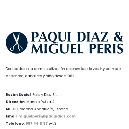
era:
es:
199,95€.
179,96€.
Dedicados a la comercialización de prendas de vestir y calzado
de señora, caballero y niño desde 1982.
Razón Social
: Peris y Diaz S.L.
Dirección
: Manolo Rubia, 2
14007 Córdoba, Andalucía, España
Email
:
miguelperis@paquidiaz.com
Teléfono
:
957 44 11 97
ext 31