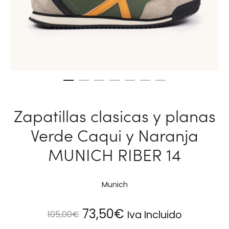
Zapatillas clasicas y planas
Verde Caqui y Naranja
MUNICH RIBER 14
Munich
El
El
73,50
€
Iva Incluido
105,00
€