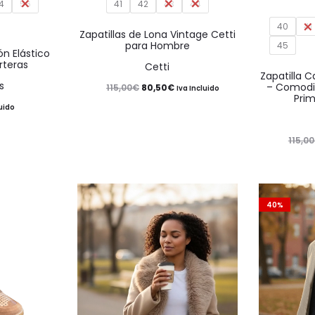
4
múltiples
56
41
42
43
múltiples
44
variantes.
variantes.
40
41
Zapatillas de Lona Vintage Cetti
para Hombre
45
Las
Las
n Elástico
rteras
Cetti
opciones
opciones
Zapatilla C
s
– Comodi
El
El
115,00
€
80,50
€
se
se
Iva Incluido
Pri
precio
precio
luido
pueden
pueden
original
actual
elegir
elegir
115,00
era:
es:
en
en
115,00€.
80,50€.
la
la
página
página
40%
de
de
producto
producto