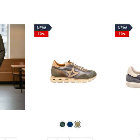
elegir
elegir
original
actual
en
en
era:
es:
la
la
49,95€.
34,97€.
NEW
NEW
página
página
30%
30%
de
de
producto
producto
Este
Este
producto
producto
tiene
tiene