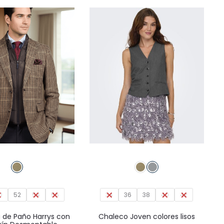
página
página
129,95€.
77,97€.
de
de
producto
producto
Este
Este
producto
producto
tiene
tiene
0
52
54
múltiples
56
34
36
38
40
múltiples
42
variantes.
variantes.
de Paño Harrys con
Chaleco Joven colores lisos