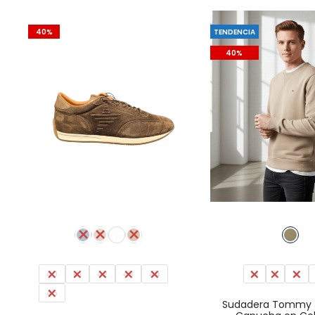
página
de
40%
TENDENCIA
producto
40%
Este
producto
tiene
40
41
42
43
múltiples
44
M
L
XL
45
variantes.
Sudadera Tommy J