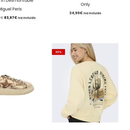
rín Desmontable
Las
Las
Only
Miguel Peris
opciones
opciones
34,99
€
Iva Incluido
El
El
5
€
83,97
€
se
se
Iva Incluido
precio
precio
pueden
pueden
original
actual
elegir
elegir
era:
es:
en
en
139,95€.
83,97€.
30%
la
la
página
página
de
de
producto
producto
Este
Este