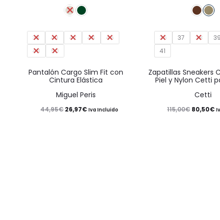
producto
tiene
38
40
42
44
múltiples
46
36
37
38
3
48
50
41
variantes.
Las
Pantalón Cargo Slim Fit con
Zapatillas Sneakers 
Cintura Elástica
Piel y Nylon Cetti 
opciones
Miguel Peris
Cetti
se
El
El
El
El
44,95
€
26,97
€
115,00
€
80,50
€
Iva Incluido
I
pueden
precio
precio
precio
p
elegir
original
actual
original
a
en
era:
es:
era:
e
la
40%
44,95€.
26,97€.
115,00€.
8
página
de
producto