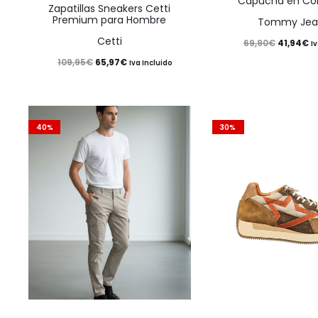
Capucha en Colo
Las
Zapatillas Sneakers Cetti
Premium para Hombre
Tommy Jea
opciones
Cetti
El
El
69,90
€
41,94
€
se
Iv
El
El
109,95
€
65,97
€
precio
pr
Iva Incluido
pueden
precio
precio
original
a
elegir
original
actual
era:
es
en
era:
es:
69,90€.
41
40%
30%
la
109,95€.
65,97€.
página
de
producto
Este