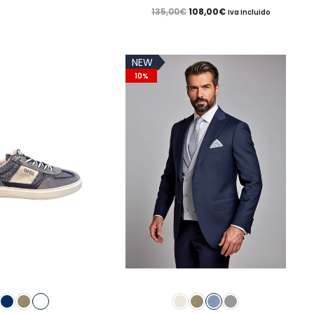
original
actual
elegir
El
El
135,00
€
108,00
€
se
Iva Incluido
era:
es:
en
precio
precio
pueden
44,95€.
31,47€.
la
original
actual
elegir
NEW
página
era:
es:
en
10%
de
135,00€.
108,00€.
la
producto
página
de
producto
Este
Este
producto
producto