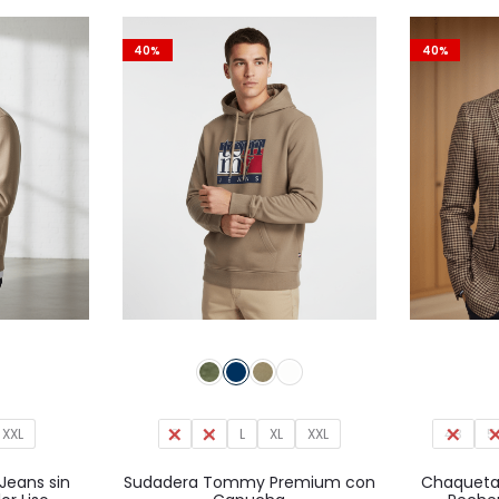
página
en
de
40%
40%
la
producto
página
de
producto
Este
Este
producto
producto
tiene
tiene
múltiples
XXL
S
M
L
XL
múltiples
XXL
48
5
variantes.
variantes.
eans sin
Sudadera Tommy Premium con
Chaqueta 