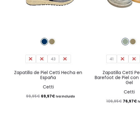
Este
producto
tiene
41
42
43
múltiples
44
41
42
43
variantes.
Zapatilla de Piel Cetti Hecha en
Zapatilla Cetti P
España
Barefoot de Piel con 
Las
Gel
Cetti
opciones
Cetti
El
El
99,95
€
69,97
€
se
Iva Incluido
El
El
109,95
€
76,97
€
I
precio
precio
pueden
precio
p
original
actual
elegir
original
a
era:
es:
en
era:
e
99,95€.
69,97€.
la
109,95€.
7