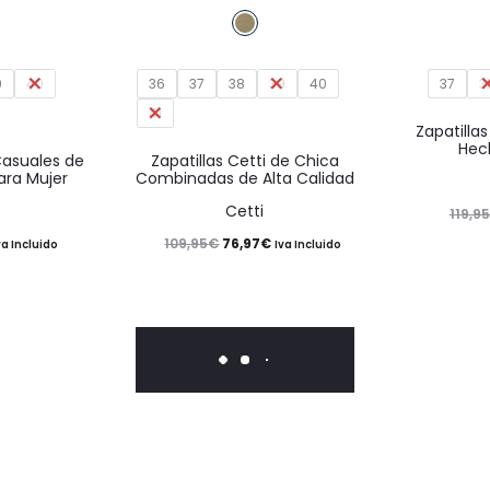
producto
producto
tiene
tiene
9
múltiples
40
36
37
38
39
múltiples
40
37
3
41
variantes.
variantes.
Zapatillas
Hec
Las
Las
Casuales de
Zapatillas Cetti de Chica
para Mujer
Combinadas de Alta Calidad
opciones
opciones
Cetti
119,95
se
se
El
El
109,95
€
76,97
€
va Incluido
Iva Incluido
pueden
pueden
recio
precio
precio
elegir
elegir
ctual
original
actual
en
en
s:
era:
es:
la
la
0,50€.
109,95€.
76,97€.
página
página
40%
20%
de
de
producto
producto