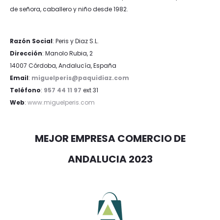
de señora, caballero y niño desde 1982.
Razón Social
: Peris y Diaz S.L.
Dirección
: Manolo Rubia, 2
14007 Córdoba, Andalucía, España
Email
:
miguelperis@paquidiaz.com
Teléfono
:
957 44 11 97
ext 31
Web
:
www.miguelperis.com
MEJOR EMPRESA COMERCIO DE
ANDALUCIA 2023