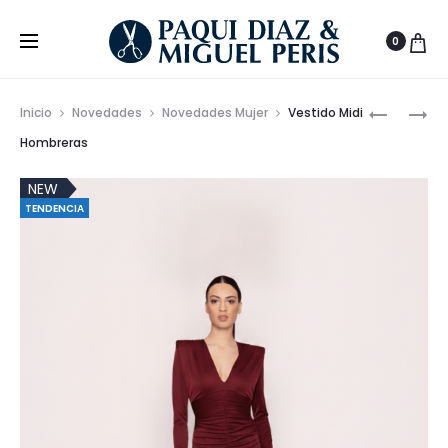
0
Prod
CONJUN
VESTIDO
Inicio
Novedades
Novedades Mujer
Vestido Midi
ESTAMP
MIDI
de
Hombreras
LEOPARD
CON
nave
TOP
VUELO
NEW
TENDENCIA
Y
Y
FALDA
ESTAMP
LARGA
FLORAL