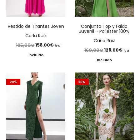
Vestido de Tirantes Joven
Conjunto Top y Falda
Juvenil – Poliéster 100%
Carla Ruiz
Carla Ruiz
El
El
156,00
€
195,00
€
Iva
El
El
128,00
€
160,00
€
Iva
precio
precio
Incluido
precio
precio
Incluido
original
actual
original
actual
era:
es:
era:
es:
195,00€.
156,00€.
20%
20%
160,00€.
128,00€