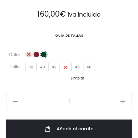
160,00
€
Iva Incluido
GUÍA DE TALLAS
Color
Talla
38
40
42
44
46
48
Limpiar
Vestido
Midi
Hombreras
cantidad
Añadir al carrito