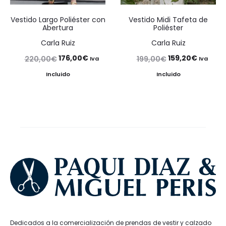
Vestido Largo Poliéster con
Vestido Midi Tafeta de
Abertura
Poliéster
Carla Ruiz
Carla Ruiz
El
El
El
El
176,00
€
159,20
€
220,00
€
199,00
€
Iva
Iva
precio
precio
precio
precio
Incluido
Incluido
original
actual
original
actual
era:
es:
era:
es:
220,00€.
176,00€.
199,00€.
159,20€
Dedicados a la comercialización de prendas de vestir y calzado