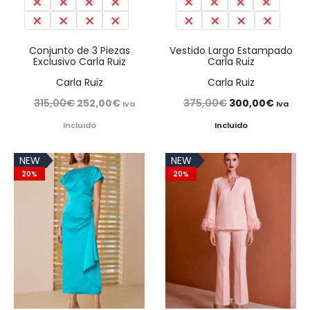
40
42
44
46
38
40
42
44
48
50
52
54
46
48
50
52
Conjunto de 3 Piezas
Vestido Largo Estampado
Exclusivo Carla Ruiz
Carla Ruiz
Carla Ruiz
Carla Ruiz
El
El
El
El
315,00
€
252,00
€
375,00
€
300,00
€
Iva
Iva
precio
precio
precio
precio
Incluido
Incluido
original
actual
original
actual
NEW
NEW
era:
es:
era:
es:
20%
20%
315,00€.
252,00€.
375,00€.
300,00