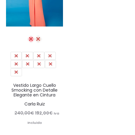
38
40
42
44
46
48
50
52
54
Vestido Largo Cuello
Smocking con Detalle
Elegante en Cintura
Carla Ruiz
El
El
240,00
€
192,00
€
Iva
precio
precio
Incluido
original
actual