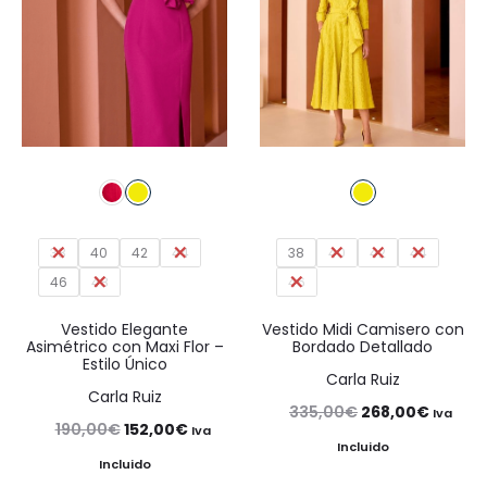
38
40
42
44
38
40
42
44
46
48
46
Vestido Elegante
Vestido Midi Camisero con
Asimétrico con Maxi Flor –
Bordado Detallado
Estilo Único
Carla Ruiz
Carla Ruiz
El
El
335,00
€
268,00
€
Iva
El
El
190,00
€
152,00
€
Iva
precio
precio
Incluido
precio
precio
Incluido
original
actual