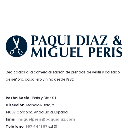
era:
es:
240,00€.
192,00€.
Dedicados a la comercialización de prendas de vestir y calzado
de señora, caballero y niño desde 1982.
Razón Social
: Peris y Diaz S.L.
Dirección
: Manolo Rubia, 2
14007 Córdoba, Andalucía, España
Email
:
miguelperis@paquidiaz.com
Teléfono
:
957 44 11 97
ext 31