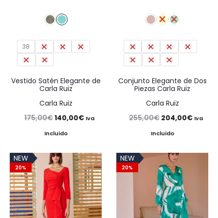
38
40
42
44
42
44
46
48
46
48
50
52
54
Vestido Satén Elegante de
Conjunto Elegante de Dos
Carla Ruiz
Piezas Carla Ruiz
Carla Ruiz
Carla Ruiz
El
El
El
El
175,00
€
140,00
€
255,00
€
204,00
€
Iva
Iva
precio
precio
precio
precio
Incluido
Incluido
original
actual
original
actual
NEW
NEW
era:
es:
era:
es:
20%
20%
175,00€.
140,00€.
255,00€.
204,00