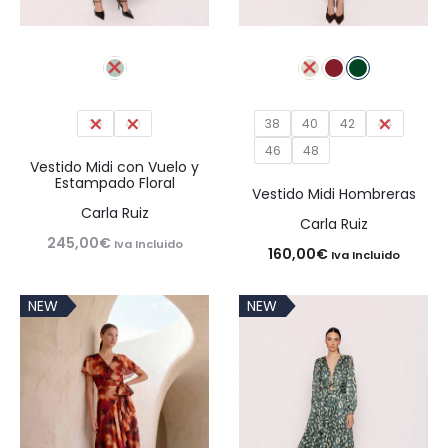
38
40
38
40
42
44
46
48
Vestido Midi con Vuelo y
Estampado Floral
Vestido Midi Hombreras
Carla Ruiz
Carla Ruiz
245,00
€
Iva Incluido
160,00
€
Iva Incluido
NEW
NEW