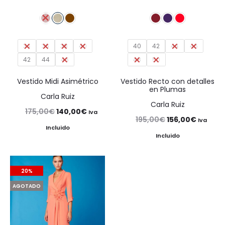
34
36
38
40
40
42
44
46
42
44
46
48
50
Vestido Midi Asimétrico
Vestido Recto con detalles
en Plumas
Carla Ruiz
Carla Ruiz
El
El
175,00
€
140,00
€
Iva
El
El
195,00
€
156,00
€
Iva
precio
precio
Incluido
precio
precio
Incluido
original
actual
original
actual
era:
es:
era:
es:
175,00€.
140,00€.
20%
195,00€.
156,00€
AGOTADO