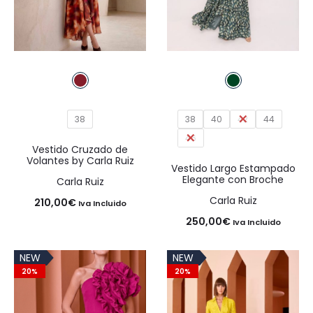
38
38
40
42
44
46
Vestido Cruzado de
Volantes by Carla Ruiz
Vestido Largo Estampado
Elegante con Broche
Carla Ruiz
Carla Ruiz
210,00
€
Iva Incluido
250,00
€
Iva Incluido
NEW
NEW
20%
20%