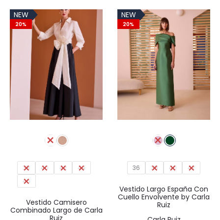
original
actual
era:
es:
NEW
NEW
era:
es:
335,00€.
268,00
20%
20%
190,00€.
152,00€.
38
40
42
44
36
38
40
42
46
Vestido Largo España Con
Cuello Envolvente by Carla
Vestido Camisero
Ruiz
Combinado Largo de Carla
Ruiz
Carla Ruiz