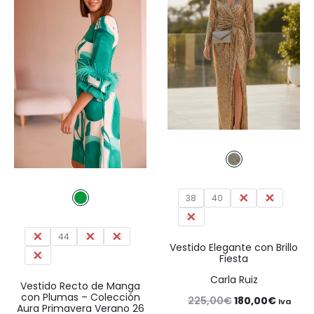
190,00€.
152,00€.
245,00€.
196,00€
38
40
42
44
46
42
44
46
48
Vestido Elegante con Brillo
50
Fiesta
Carla Ruiz
Vestido Recto de Manga
con Plumas – Colección
El
El
225,00
€
180,00
€
Iva
Aura Primavera Verano 26