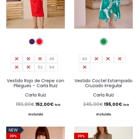
40
42
44
46
40
42
44
46
48
50
52
54
48
Vestido Rojo de Crepe con
Vestido Coctel Estampado
Pliegues – Carla Ruiz
Cruzado Irregular
Carla Ruiz
Carla Ruiz
El
El
El
El
190,00
€
152,00
€
245,00
€
196,00
€
Iva
Iva
precio
precio
precio
precio
Incluido
Incluido
original
actual
original
actual
NEW
era:
es:
era:
es:
20%
20%