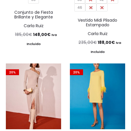
46
48
50
Conjunto de Fiesta
Brillante y Elegante
Vestido Midi Plisado
Estampado
Carla Ruiz
Carla Ruiz
El
El
185,00
€
148,00
€
Iva
El
El
235,00
€
188,00
€
precio
precio
Iva
Incluido
precio
precio
original
actual
Incluido
original
actual
era:
es:
era:
es:
185,00€.
148,00€.
20%
20%
235,00€.
188,00€