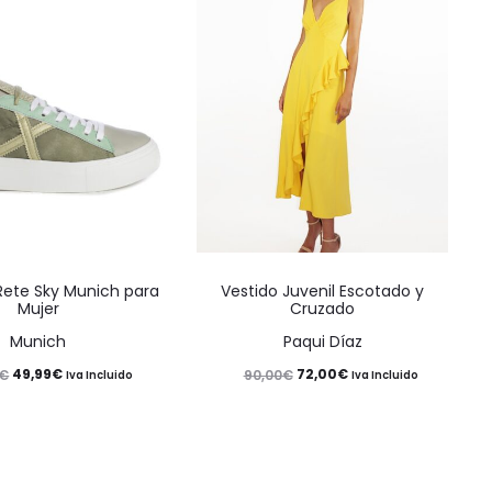
Este
Este
 Rete Sky Munich para
Vestido Juvenil Escotado y
producto
producto
Mujer
Cruzado
tiene
tiene
Munich
Paqui Díaz
múltiples
múltiples
El
El
El
El
49,99
€
72,00
€
€
90,00
€
Iva Incluido
Iva Incluido
variantes.
variantes.
precio
precio
precio
precio
Las
Las
original
actual
original
actual
opciones
opciones
era:
es:
era:
es: