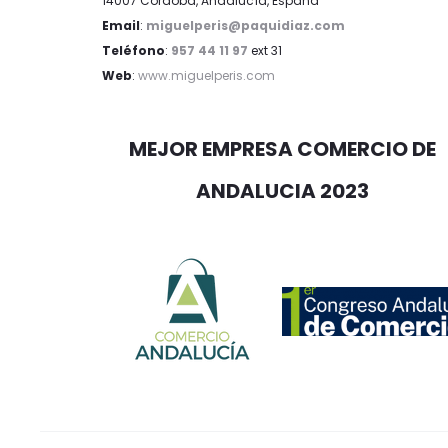
14007 Córdoba, Andalucía, España
Email
:
miguelperis@paquidiaz.com
Teléfono
:
957 44 11 97
ext 31
Web
:
www.miguelperis.com
MEJOR EMPRESA COMERCIO DE
ANDALUCIA 2023