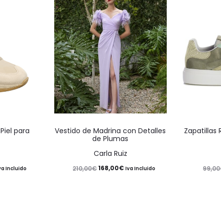
Este
Este
 Piel para
Vestido de Madrina con Detalles
Zapatillas
producto
producto
de Plumas
tiene
tiene
Carla Ruiz
múltiples
múltiples
El
El
168,00
€
210,00
€
99,00
va Incluido
Iva Incluido
variantes.
variantes.
recio
precio
precio
Las
Las
ctual
original
actual
opciones
opciones
s:
era:
es: