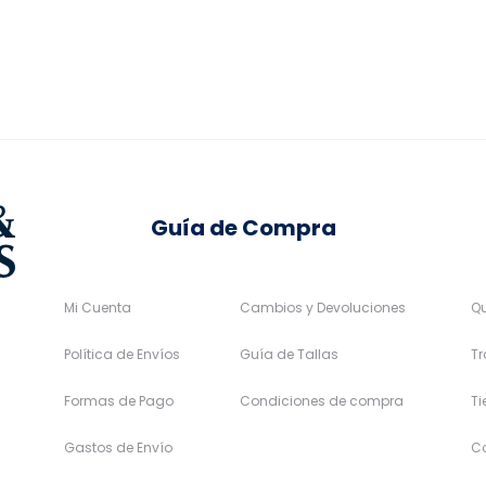
se
se
5,97€.
210,00€.
168,00€.
pueden
pueden
elegir
elegir
en
en
la
la
página
página
de
de
Guía de Compra
producto
producto
Mi Cuenta
Cambios y Devoluciones
Q
Política de Envíos
Guía de Tallas
Tr
Formas de Pago
Condiciones de compra
T
Gastos de Envío
C