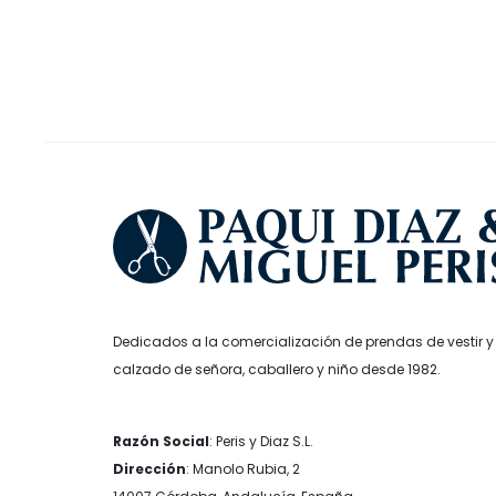
se
220,00€.
176,00€.
109,95€.
6
pueden
elegir
en
la
página
de
producto
Dedicados a la comercialización de prendas de vestir y
calzado de señora, caballero y niño desde 1982.
Razón Social
: Peris y Diaz S.L.
Dirección
: Manolo Rubia, 2