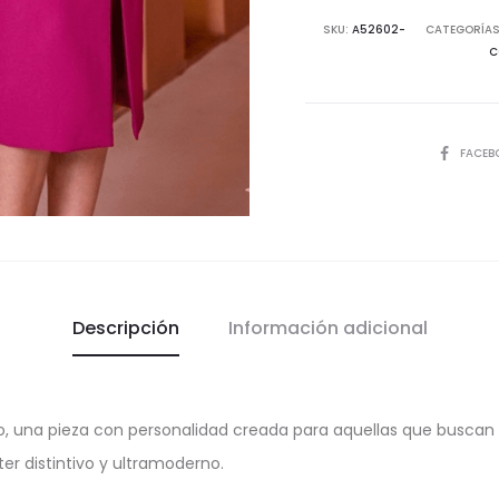
Flor
SKU:
A52602-
CATEGORÍAS
C
-
Estilo
Único
cantida
COMPART
FACEB
Descripción
Información adicional
 una pieza con personalidad creada para aquellas que buscan di
er distintivo y ultramoderno.