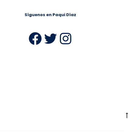
Síguenos en Paqui Díaz
ram
Facebook
Twitter
Instagra
Ir
a
la