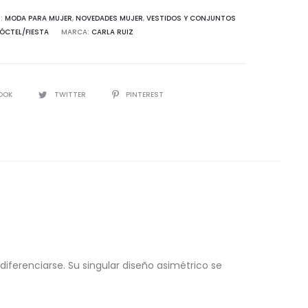
:
MODA PARA MUJER
,
NOVEDADES MUJER
,
VESTIDOS Y CONJUNTOS
ÓCTEL/FIESTA
MARCA:
CARLA RUIZ
d
IR
OOK
TWITTER
PINTEREST
ferenciarse. Su singular diseño asimétrico se