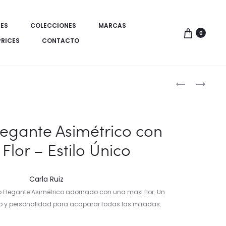
ES
COLECCIONES
MARCAS
0
PRICES
CONTACTO
Produ
VESTIDO
ZAPATILLA
MIDI
URBANA
de
CAMISERO
RETRO
naveg
CON
DE
legante Asimétrico con
BORDADO
PIEL
Flor – Estilo Único
DETALLADO
EN
COLOR
VERDE
Carla Ruiz
MUNICH
 Elegante Asimétrico adornado con una maxi flor. Un
BARRU
lo y personalidad para acaparar todas las miradas.
215