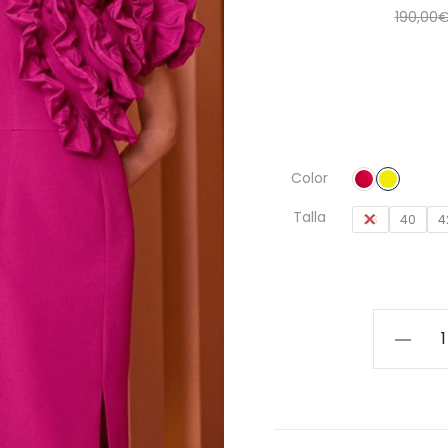
190,00
Color
Talla
38
40
4
Vestido
Elegant
Asimétri
con
Maxi