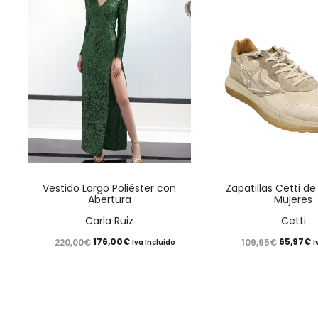
Este
Vestido Largo Poliéster con
Zapatillas Cetti de
producto
Abertura
Mujeres
tiene
Carla Ruiz
Cetti
múltiples
El
El
El
El
176,00
€
65,97
€
220,00
€
109,95
€
Iva Incluido
I
variantes.
precio
precio
precio
p
Las
original
actual
original
a
opciones
era:
es:
era:
e