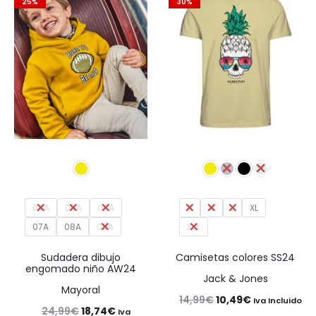
24,99€.
14,99€.
25%
30%
175,00€.
140,00€
04A
05A
06A
S
M
L
XL
07A
08A
09A
XXL
Sudadera dibujo
Camisetas colores SS24
engomado niño AW24
Jack & Jones
Mayoral
El
El
14,99
€
10,49
€
Iva Incluido
El
El
24,99
€
18,74
€
Iva