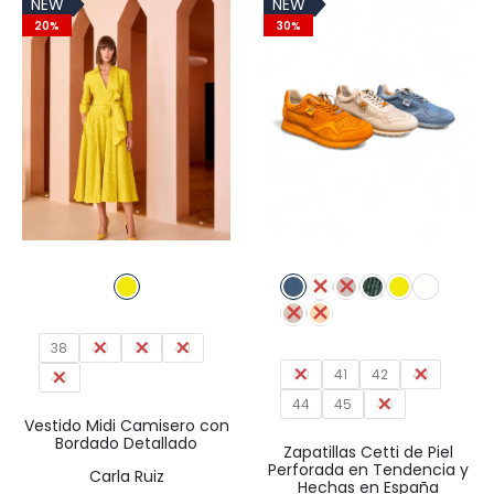
NEW
NEW
era:
es:
24,95€.
17,47€.
20%
30%
190,00€.
152,00€
38
40
42
44
40
41
42
43
46
44
45
46
Vestido Midi Camisero con
Bordado Detallado
Zapatillas Cetti de Piel
Perforada en Tendencia y
Carla Ruiz
Hechas en España