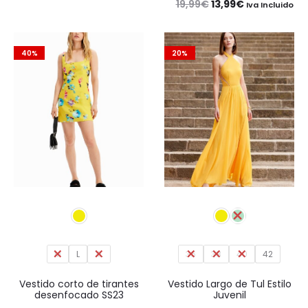
El
El
19,99
€
13,99
€
Iva Incluido
original
actual
precio
precio
era:
es:
original
actual
40%
20%
57,25€.
40,08€.
era:
es:
19,99€.
13,99€.
M
L
XL
36
38
40
42
Vestido corto de tirantes
Vestido Largo de Tul Estilo
desenfocado SS23
Juvenil