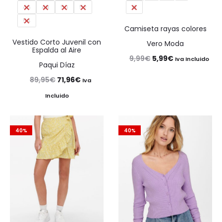
46
48
50
52
XL
54
Camiseta rayas colores
Vestido Corto Juvenil con
Vero Moda
Espalda al Aire
El
El
9,99
€
5,99
€
Iva Incluido
Paqui Díaz
precio
precio
El
El
89,95
€
71,96
€
Iva
original
actual
precio
precio
Incluido
era:
es:
original
actual
9,99€.
5,99€.
era:
es:
40%
40%
89,95€.
71,96€.