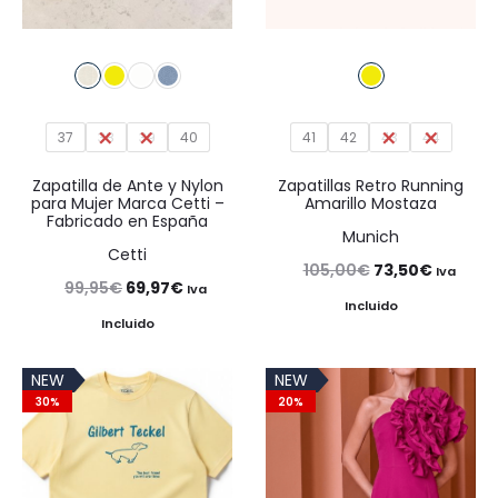
37
38
39
40
41
42
43
44
Zapatilla de Ante y Nylon
Zapatillas Retro Running
para Mujer Marca Cetti –
Amarillo Mostaza
Fabricado en España
Munich
Cetti
El
El
105,00
€
73,50
€
Iva
El
El
99,95
€
69,97
€
Iva
precio
precio
Incluido
precio
precio
Incluido
original
actual
original
actual
era:
es:
NEW
NEW
era:
es:
105,00€.
73,50€.
30%
20%
99,95€.
69,97€.