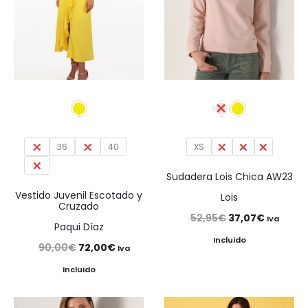
34
36
38
40
XS
S
M
L
42
Sudadera Lois Chica AW23
Vestido Juvenil Escotado y
Lois
Cruzado
El
El
52,95
€
37,07
€
Iva
Paqui Díaz
precio
precio
Incluido
El
El
90,00
€
72,00
€
Iva
original
actual
precio
precio
Incluido
era:
es:
original
actual
52,95€.
37,07€.