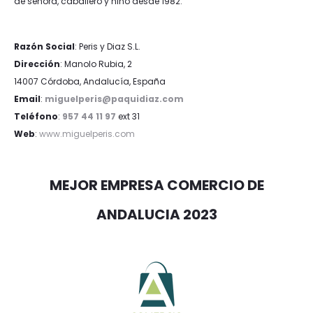
S
M
L
XL
S
M
L
XL
XXL
XXL
XXXL
Miguel Peris
Lois
39,95
€
29,96
€
29,95
€
20,97
€
30%
25%