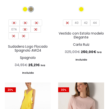
04A
05A
06A
38
40
42
44
07A
08A
10A
Vestido con Estola modelo
12A
14A
Elegante
Carla Ruiz
Sudadera Logo Flocado
Spagnolo AW24
El
El
325,00
€
260,00
€
Iva
Spagnolo
precio
precio
Incluido
El
El
34,95
€
26,21
€
Iva
original
actual
precio
precio
Incluido
era:
es:
original
actual
325,00€.
260,00
era:
es:
20%
30%
34,95€.
26,21€.