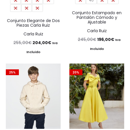
42
44
46
48
38
40
42
44
50
52
54
Conjunto Estampado en
Pantalón Cómodo y
Conjunto Elegante de Dos
Ajustable
Piezas Carla Ruiz
Carla Ruiz
Carla Ruiz
El
El
245,00
€
196,00
€
Iva
El
El
255,00
€
204,00
€
Iva
precio
precio
Incluido
precio
precio
Incluido
original
actual
original
actual
era:
es:
era:
es:
25%
20%
245,00€.
196,00€
255,00€.
204,00€.