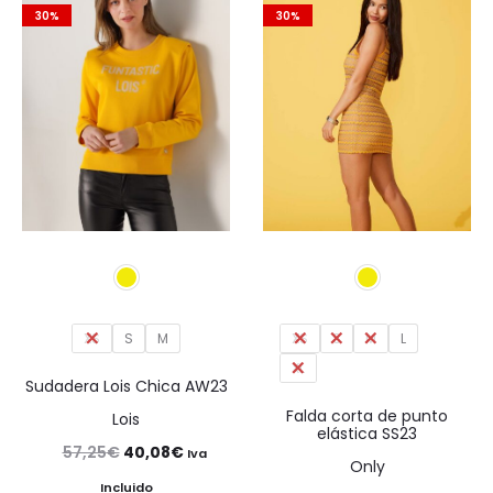
era:
es:
30%
30%
90,00€.
72,00€.
XS
S
M
XS
S
M
L
XL
Sudadera Lois Chica AW23
Falda corta de punto
Lois
elástica SS23
El
El
57,25
€
40,08
€
Iva
Only
precio
precio
Incluido