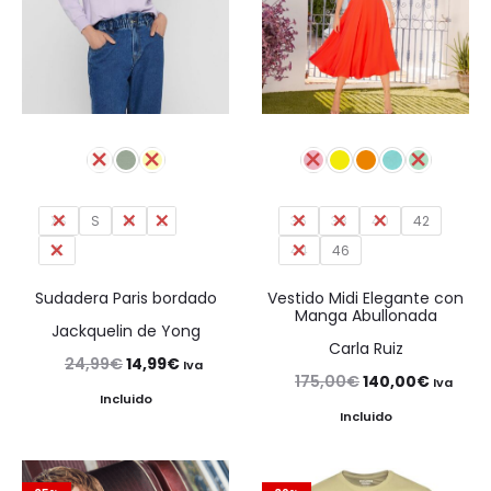
XS
S
M
L
36
38
40
42
XL
44
46
Sudadera Paris bordado
Vestido Midi Elegante con
Manga Abullonada
Jackquelin de Yong
Carla Ruiz
El
El
24,99
€
14,99
€
Iva
El
El
175,00
€
140,00
€
Iva
precio
precio
Incluido
precio
precio
Incluido
original
actual
original
actual
era:
es:
era:
es: