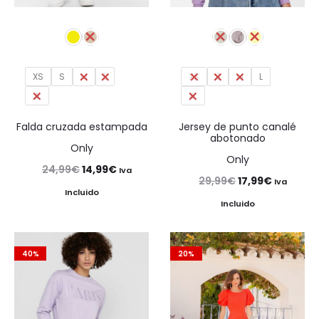
XS
S
M
L
XS
S
M
L
XL
XL
Falda cruzada estampada
Jersey de punto canalé
abotonado
Only
Only
El
El
24,99
€
14,99
€
Iva
El
El
29,99
€
17,99
€
Iva
precio
precio
Incluido
precio
precio
Incluido
original
actual
original
actual
era:
es:
era:
es:
24,99€.
14,99€.
40%
20%
29,99€.
17,99€.