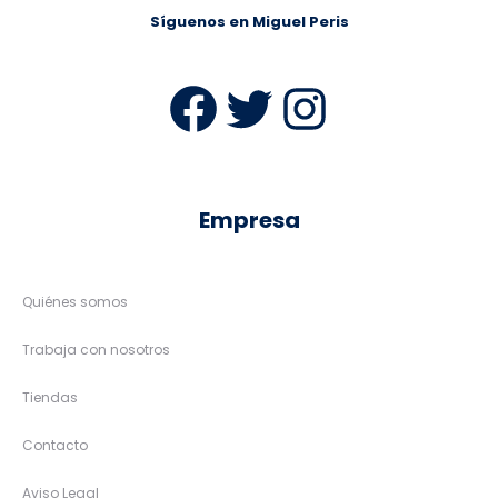
Dedicados a la comercialización de prendas de vestir y calzado
de señora, caballero y niño desde 1982.
Razón Social
: Peris y Diaz S.L.
Dirección
: Manolo Rubia, 2
14007 Córdoba, Andalucía, España
Email
:
miguelperis@paquidiaz.com
Teléfono
:
957 44 11 97
ext 31
Web
:
www.miguelperis.com