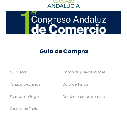
XS
S
M
L
S
M
L
XL
XL
XXL
XXXL
XXL
XXXL
Tommy Jeans
Lois
34,90
€
24,43
€
29,95
€
22,46
€