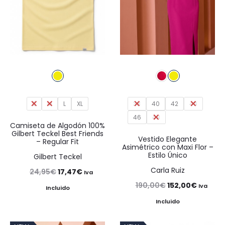
S
M
L
XL
38
40
42
44
46
48
Camiseta de Algodón 100%
Gilbert Teckel Best Friends
Vestido Elegante
– Regular Fit
Asimétrico con Maxi Flor –
Estilo Único
Gilbert Teckel
Carla Ruiz
El
El
24,95
€
17,47
€
Iva
El
El
190,00
€
152,00
€
precio
precio
Iva
Incluido
precio
precio
original
actual
Incluido
original
actual
era:
es: