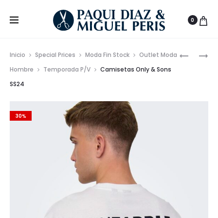
0
Prod
CAMISET
PANTALÓ
Inicio
Special Prices
Moda Fin Stock
Outlet Moda
PRINT
CORTO
de
Hombre
Temporada P/V
Camisetas Only & Sons
ESPALDA
COLORES
SS24
nave
ONLY
SS24
&
SONS
30%
SS24