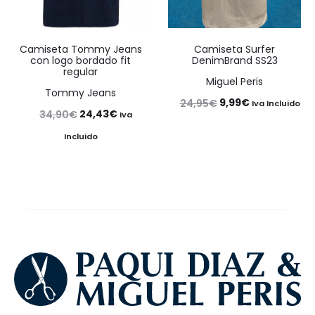
Camiseta Tommy Jeans
Camiseta Surfer
con logo bordado fit
DenimBrand SS23
regular
Miguel Peris
Tommy Jeans
El
El
9,99
€
24,95
€
Iva Incluido
El
El
24,43
€
34,90
€
Iva
precio
precio
precio
precio
Incluido
original
actual
original
actual
era:
es:
era:
es:
24,95€.
9,99€.
34,90€.
24,43€.