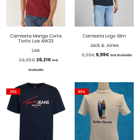
Camiseta Manga Corta
Camiseta Logo Slim
Torito Lois AW23
Jack & Jones
Lois
El
El
5,99
€
9,99
€
Iva Incluido
El
El
26,21
€
34,95
€
Iva
precio
precio
precio
precio
Incluido
original
actual
original
actual
era:
es:
era:
es:
9,99€.
5,99€.
30%
60%
34,95€.
26,21€.