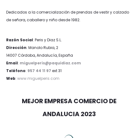
Dedicados a la comercialización de prendas de vestir y calzado
de señora, caballero y niño desde 1982.
Razón Social
: Peris y Diaz S.L.
Dirección
: Manolo Rubia, 2
14007 Córdoba, Andalucía, España
Email
:
miguelperis@paquidiaz.com
Teléfono
:
957 44 11 97
ext 31
Web
:
www.miguelperis.com
MEJOR EMPRESA COMERCIO DE
ANDALUCIA 2023