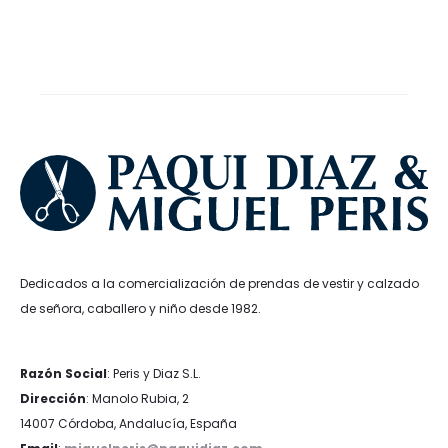
original
actual
original
actual
era:
es:
era:
es:
29,90€.
20,93€.
34,90€.
24,43€.
Dedicados a la comercialización de prendas de vestir y calzado
de señora, caballero y niño desde 1982.
Razón Social
: Peris y Diaz S.L.
Dirección
: Manolo Rubia, 2
14007 Córdoba, Andalucía, España