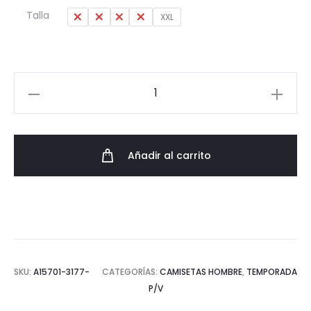
original
actual
Talla
S
M
L
XL
XXL
era:
es:
29,95€.
20,97€.
Camiseta
Logo
Torito
Lois
Añadir al carrito
SS23
cantidad
SKU:
A15701-3177-
CATEGORÍAS:
CAMISETAS HOMBRE
,
TEMPORADA
P/V