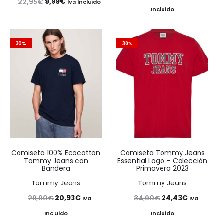
El
El
9,99
€
22,95
€
Iva Incluido
precio
precio
Incluido
precio
precio
original
actual
original
actual
era:
es:
era:
es:
30%
30%
29,95€.
20,97€.
22,95€.
9,99€.
Camiseta 100% Ecocotton
Camiseta Tommy Jeans
Tommy Jeans con
Essential Logo – Colección
Bandera
Primavera 2023
Tommy Jeans
Tommy Jeans
El
El
El
El
20,93
€
24,43
€
29,90
€
34,90
€
Iva
Iva
precio
precio
precio
precio
Incluido
Incluido