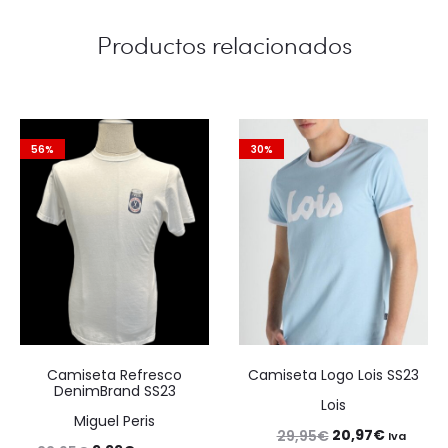
Productos relacionados
56%
30%
Camiseta Refresco
Camiseta Logo Lois SS23
DenimBrand SS23
Lois
Miguel Peris
El
El
20,97
€
29,95
€
Iva