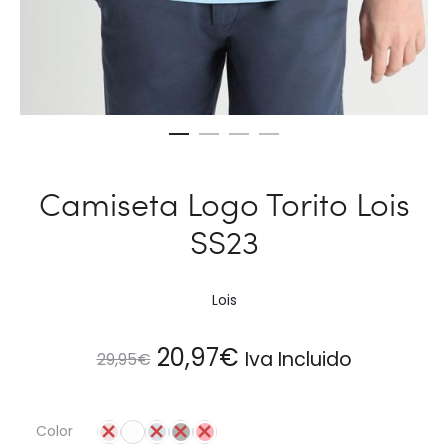
Camiseta Logo Torito Lois
SS23
Lois
El
El
20,97
€
Iva Incluido
29,95
€
precio
precio
Color