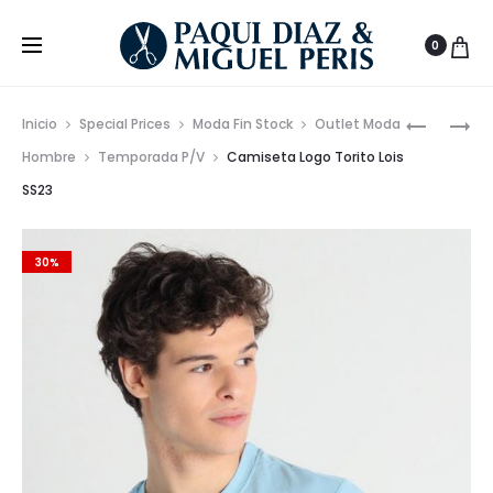
0
Prod
CAMISET
POLO
Inicio
Special Prices
Moda Fin Stock
Outlet Moda
LOGO
GRANITO
de
Hombre
Temporada P/V
Camiseta Logo Torito Lois
LOIS
LOIS
SS23
nave
SS23
SS23
30%