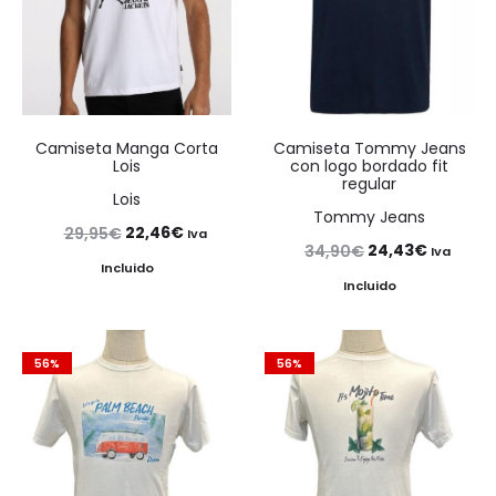
Camiseta Manga Corta
Camiseta Tommy Jeans
Lois
con logo bordado fit
regular
Lois
Tommy Jeans
El
El
22,46
€
29,95
€
Iva
El
El
24,43
€
34,90
€
Iva
precio
precio
Incluido
precio
precio
Incluido
original
actual
original
actual
era:
es:
era:
es:
29,95€.
22,46€.
56%
56%
34,90€.
24,43€.