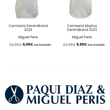
Camiseta DenimBrand
Camiseta Mojitos
SS23
DenimBrand SS23
Miguel Peris
Miguel Peris
El
El
El
El
9,99
€
9,99
€
22,95
€
22,95
€
Iva Incluido
Iva Incluido
precio
precio
precio
precio
original
actual
original
actual
era:
es:
era:
es:
22,95€.
9,99€.
22,95€.
9,99€.