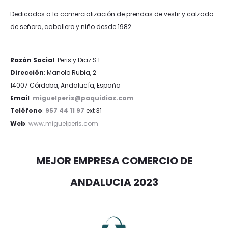
Dedicados a la comercialización de prendas de vestir y calzado
de señora, caballero y niño desde 1982.
Razón Social
: Peris y Diaz S.L.
Dirección
: Manolo Rubia, 2
14007 Córdoba, Andalucía, España
Email
:
miguelperis@paquidiaz.com
Teléfono
:
957 44 11 97
ext 31
Web
:
www.miguelperis.com
MEJOR EMPRESA COMERCIO DE
ANDALUCIA 2023