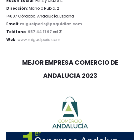
Razón Social
: Peris y Diaz S.L.
Dirección
: Manolo Rubia, 2
14007 Córdoba, Andalucía, España
Email
:
miguelperis@paquidiaz.com
Teléfono
:
957 44 11 97
ext 31
Web
:
www.miguelperis.com
MEJOR EMPRESA COMERCIO DE
ANDALUCIA 2023