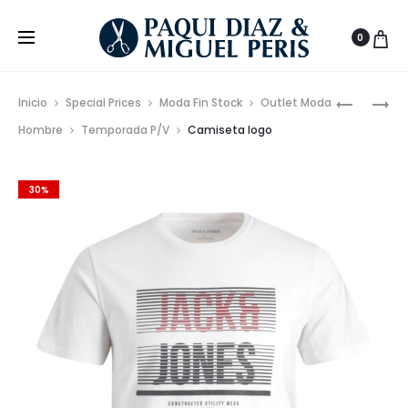
0
Prod
CAZADO
ZAPATO
Inicio
Special Prices
Moda Fin Stock
Outlet Moda
VAQUERA
DE
de
Hombre
Temporada P/V
Camiseta logo
MEDIUM
VESTIR
nave
BLUE
CON
30%
CORDON
NOOS
EN
PIEL
SINTÉTIC