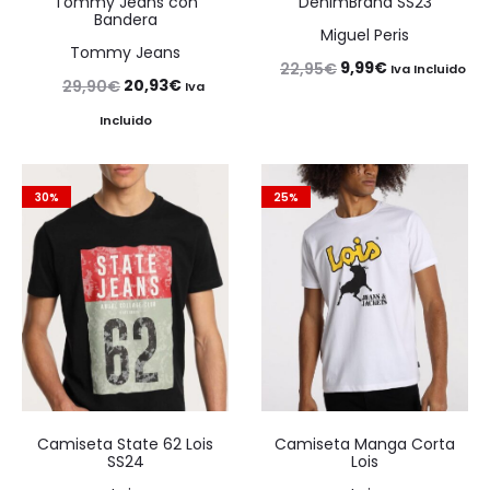
Tommy Jeans con
DenimBrand SS23
Bandera
Miguel Peris
Tommy Jeans
El
El
9,99
€
22,95
€
Iva Incluido
El
El
20,93
€
29,90
€
Iva
precio
precio
precio
precio
Incluido
original
actual
original
actual
era:
es:
era:
es:
22,95€.
9,99€.
30%
25%
29,90€.
20,93€.
Camiseta State 62 Lois
Camiseta Manga Corta
SS24
Lois