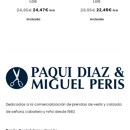
Lois
Lois
El
El
El
El
24,47
€
22,46
€
34,95
€
29,95
€
Iva
Iva
precio
precio
precio
precio
Incluido
Incluido
original
actual
original
actual
era:
es:
era:
es:
34,95€.
24,47€.
29,95€.
22,46€.
Dedicados a la comercialización de prendas de vestir y calzado
de señora, caballero y niño desde 1982.