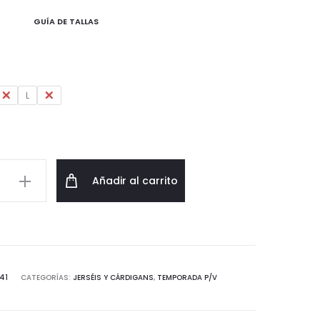
original
actual
GUÍA DE TALLAS
era:
es:
29,99€.
17,99€.
M
L
XL
Añadir al carrito
ado
d
41
CATEGORÍAS:
JERSÉIS Y CÁRDIGANS
,
TEMPORADA P/V