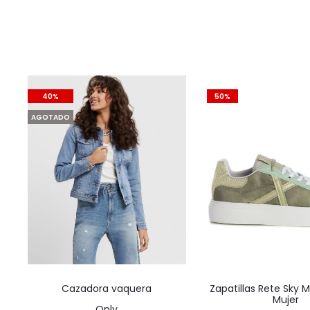
40%
50%
AGOTADO
Este
Cazadora vaquera
Zapatillas Rete Sky 
producto
Mujer
Only