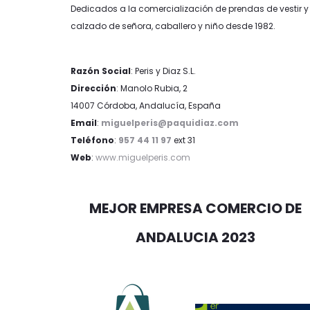
Dedicados a la comercialización de prendas de vestir y
calzado de señora, caballero y niño desde 1982.
Razón Social
: Peris y Diaz S.L.
Dirección
: Manolo Rubia, 2
14007 Córdoba, Andalucía, España
Email
:
miguelperis@paquidiaz.com
Teléfono
:
957 44 11 97
ext 31
Web
:
www.miguelperis.com
MEJOR EMPRESA COMERCIO DE
ANDALUCIA 2023