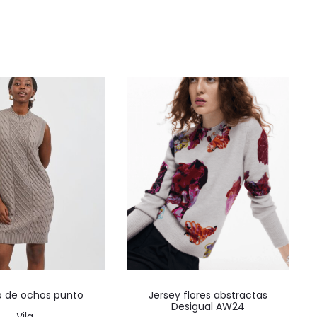
Este
Este
o de ochos punto
Jersey flores abstractas
producto
producto
Desigual AW24
Vila