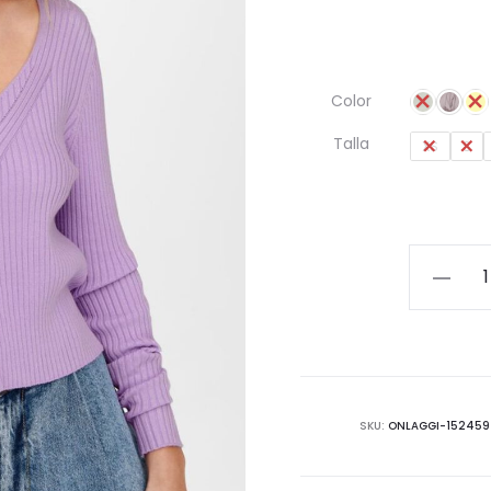
Color
Talla
XS
S
Jersey
de
punto
canalé
aboton
cantida
SKU:
ONLAGGI-152459