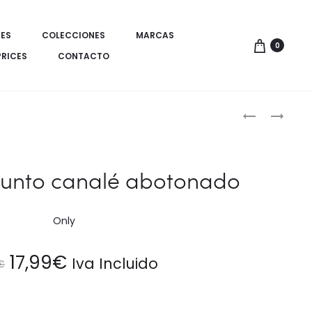
ES
COLECCIONES
MARCAS
0
PRICES
CONTACTO
Produ
VESTIDO
JERSEY
MAXI
CON
de
CON
ESCOTE
naveg
VOLANTES
CUELLO
punto canalé abotonado
CUADRADO
Only
El
El
17,99
€
Iva Incluido
€
precio
precio