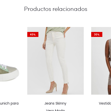
Productos relacionados
40%
30%
Este
Este
Munich para
Jeans Skinny
Vestid
producto
producto
Vero Moda