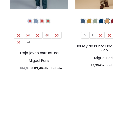
Este
producto
tiene
42
44
46
48
múltiples
50
M
L
XL
XXL
52
54
56
variantes.
Jersey de Punto Fino
Pico
Las
Traje joven estructura
Miguel Peri
opciones
Miguel Peris
29,95
€
se
Iva Incl
El
El
134,95
€
121,46
€
Iva Incluido
pueden
precio
precio
elegir
original
actual
en
era:
es:
la
134,95€.
121,46€.
página
de