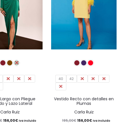
Este
Este
producto
producto
tiene
tiene
42
44
múltiples
46
40
42
44
46
múltiples
48
0
50
variantes.
variantes.
Las
Las
 Largo con Pliegue
Vestido Recto con detalles en
o y Lazo Lateral
Plumas
opciones
opciones
Carla Ruiz
Carla Ruiz
se
se
El
El
El
El
€
156,00
€
195,00
€
156,00
€
Iva Incluido
Iva Incluido
pueden
pueden