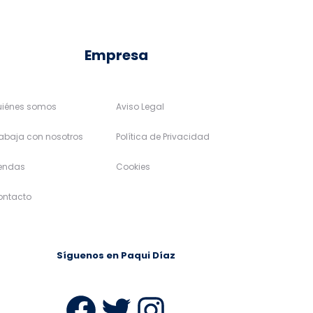
Empresa
uiénes somos
Aviso Legal
abaja con nosotros
Política de Privacidad
iendas
Cookies
ontacto
Síguenos en Paqui Díaz
ram
Facebook
Twitter
Instagra