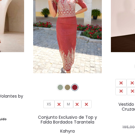
Este
producto
tiene
Este
múltiples
38
40
producto
48
5
variantes.
tiene
Volantes by
Las
Vestido
XS
S
M
múltiples
L
XL
Cruzad
opciones
variantes.
Conjunto Exclusivo de Top y
se
luido
Falda Bordados Tarantela
Las
195,00
pueden
Kahyra
opciones