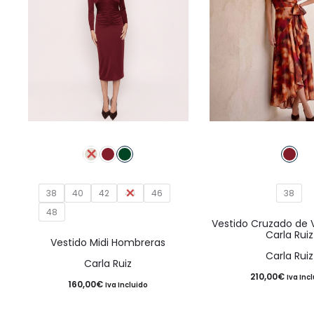
Este
producto
tiene
38
40
42
44
múltiples
46
38
48
variantes.
Vestido Cruzado de 
Carla Ruiz
Las
Vestido Midi Hombreras
Carla Ruiz
opciones
Carla Ruiz
210,00
€
se
Iva Inc
160,00
€
Iva Incluido
pueden