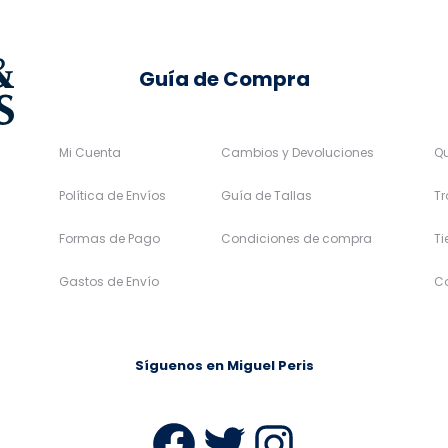
producto
Guía de Compra
Mi Cuenta
Cambios y Devoluciones
Q
Política de Envíos
Guía de Tallas
Tr
Formas de Pago
Condiciones de compra
T
Gastos de Envío
C
Síguenos en Miguel Peris
Facebook
Twitter
Instag