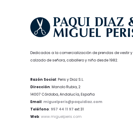
producto
Dedicados a la comercialización de prendas de vestir y
calzado de señora, caballero y niño desde 1982.
Razón Social
: Peris y Diaz S.L.
Dirección
: Manolo Rubia, 2
14007 Córdoba, Andalucía, España
Email
:
miguelperis@paquidiaz.com
Teléfono
:
957 44 11 97
ext 31
Web
:
www.miguelperis.com