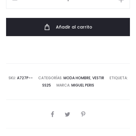
Artesanales
de
Estilo
Añadir al carrito
Vintage
cantidad
SKU:
A727P--
CATEGORÍAS:
MODA HOMBRE
,
VESTIR
ETIQUETA:
SS25
MARCA:
MIGUEL PERIS
COMPARTIR