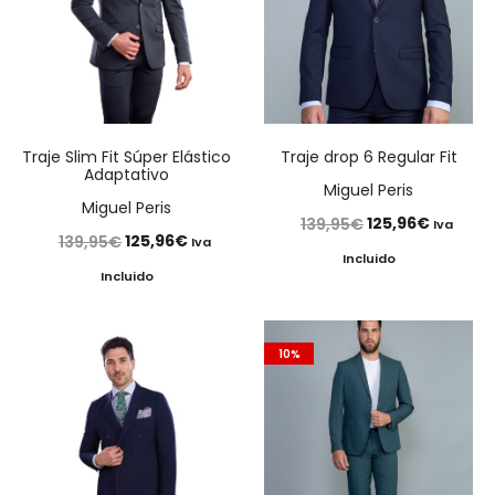
Traje Slim Fit Súper Elástico
Traje drop 6 Regular Fit
Adaptativo
Miguel Peris
Miguel Peris
El
El
125,96
€
139,95
€
Iva
El
El
125,96
€
139,95
€
Iva
precio
precio
Incluido
precio
precio
Incluido
original
actual
original
actual
era:
es:
era:
es:
139,95€.
125,96€
10%
139,95€.
125,96€.