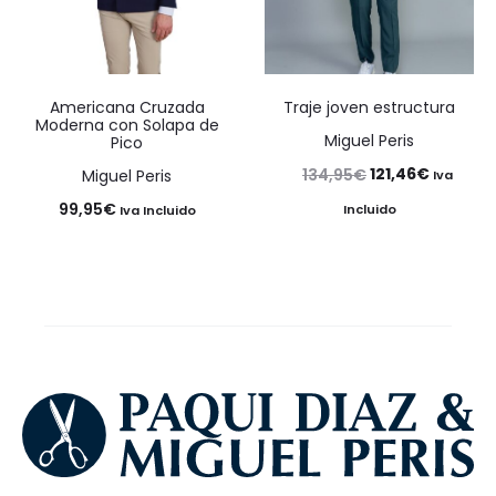
Americana Cruzada
Traje joven estructura
Moderna con Solapa de
Miguel Peris
Pico
El
El
121,46
€
134,95
€
Miguel Peris
Iva
precio
precio
99,95
€
Incluido
Iva Incluido
original
actual
era:
es:
134,95€.
121,46€.