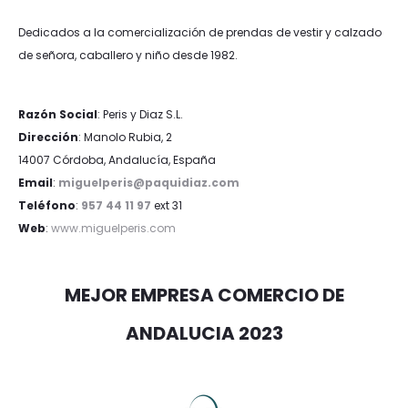
Dedicados a la comercialización de prendas de vestir y calzado
de señora, caballero y niño desde 1982.
Razón Social
: Peris y Diaz S.L.
Dirección
: Manolo Rubia, 2
14007 Córdoba, Andalucía, España
Email
:
miguelperis@paquidiaz.com
Teléfono
:
957 44 11 97
ext 31
Web
:
www.miguelperis.com
MEJOR EMPRESA COMERCIO DE
ANDALUCIA 2023