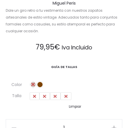
Miguel Peris
Dale un giro retro a tu vestimenta con nuestros zapatos
artesanales de estilo vintage. Adecuados tanto para conjuntos
formales como casuales, su estilo atemporal es perfecto para
cualquier ocasión.
79,95
€
Iva Incluido
GUÍA DE TALLAS
Color
Talla
41
42
43
44
Limpiar
Zapatos