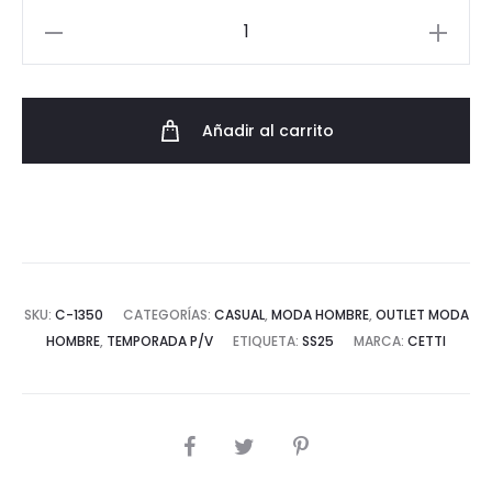
Mocasín
de
Piel
Vuelta
Añadir al carrito
Made
in
Spain
cantidad
SKU:
C-1350
CATEGORÍAS:
CASUAL
,
MODA HOMBRE
,
OUTLET MODA
HOMBRE
,
TEMPORADA P/V
ETIQUETA:
SS25
MARCA:
CETTI
COMPARTIR