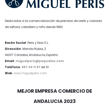
Dedicados a la comercialización de prendas de vestir y calzado
de señora, caballero y niño desde 1982.
Razón Social
: Peris y Diaz S.L.
Dirección
: Manolo Rubia, 2
14007 Córdoba, Andalucía, España
Email
:
miguelperis@paquidiaz.com
Teléfono
:
957 44 11 97
ext 31
Web
:
www.miguelperis.com
MEJOR EMPRESA COMERCIO DE
ANDALUCIA 2023