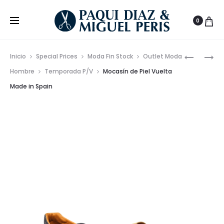
0
Prod
ZAPATILL
ZAPATO
Inicio
Special Prices
Moda Fin Stock
Outlet Moda
PREMIUM
CASUAL
de
Hombre
Temporada P/V
Mocasín de Piel Vuelta
CETTI
DE
Made in Spain
nave
PARA
PIEL
CHICAS
CETTI
HECHO
EN
ESPAÑA