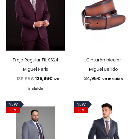
Traje Regular Fit SS24
Cinturón bicolor
Miguel Peris
Miguel Bellido
El
El
125,96
€
34,95
€
139,95
€
Iva
Iva Incluido
precio
precio
Incluido
original
actual
NEW
NEW
era:
es:
10%
10%
139,95€.
125,96€.