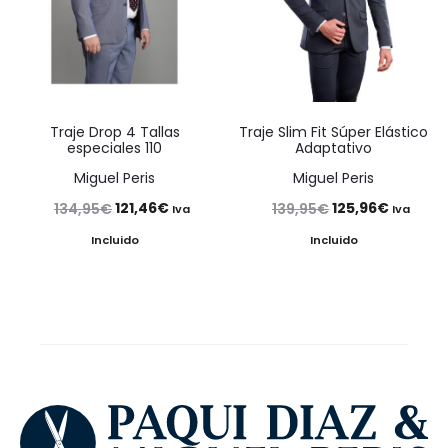
Traje Drop 4 Tallas
Traje Slim Fit Súper Elástico
especiales 110
Adaptativo
Miguel Peris
Miguel Peris
El
El
El
El
121,46
€
125,96
€
134,95
€
139,95
€
Iva
Iva
precio
precio
precio
precio
Incluido
Incluido
original
actual
original
actual
era:
es:
era:
es:
134,95€.
121,46€.
139,95€.
125,96€