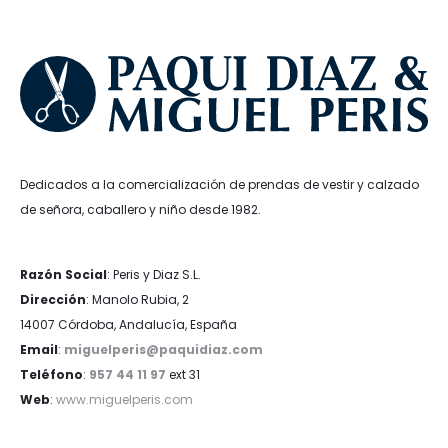
Dedicados a la comercialización de prendas de vestir y calzado
de señora, caballero y niño desde 1982.
Razón Social
: Peris y Diaz S.L.
Dirección
: Manolo Rubia, 2
14007 Córdoba, Andalucía, España
Email
:
miguelperis@paquidiaz.com
Teléfono
:
957 44 11 97
ext 31
Web
:
www.miguelperis.com