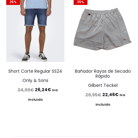
44,95€.
31,47€.
25%
25%
49,90€.
34,93€.
Short Corte Regular SS24
Bañador Rayas de Secado
Rápido
Only & Sons
Gilbert Teckel
El
El
26,24
€
34,99
€
Iva
El
El
22,46
€
29,95
€
Iva
precio
precio
Incluido
precio
precio
Incluido
original
actual
original
actual
era:
es:
era:
es:
34,99€.
26,24€.
29,95€.
22,46€.