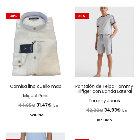
30%
30%
Camisa lino cuello mao
Pantalón de Felpa Tommy
Hilfiger con Banda Lateral
Miguel Peris
Tommy Jeans
El
El
31,47
€
44,95
€
Iva
El
El
34,93
€
49,90
€
Iva
precio
precio
Incluido
precio
precio
Incluido
original
actual
original
actual
era:
es:
era:
es: