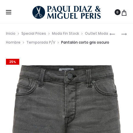
0
Prod
PANTALÓ
PANTALO
Inicio
Special Prices
Moda Fin Stock
Outlet Moda
VAQUER
CORTOS
de
Hombre
Temporada P/V
Pantalón corto gris oscuro
CORTO
VAQUER
nave
25%