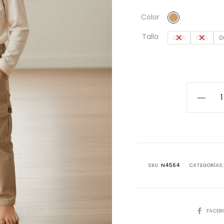
Color
Talla
04A
05A
0
Pantaló
cargo
pana
niño
AW25
cantida
SKU:
N4564
CATEGORÍAS
COMPART
FACEB