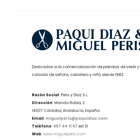
en
la
página
de
producto
Dedicados a la comercialización de prendas de vestir y
calzado de señora, caballero y niño desde 1982.
Razón Social
: Peris y Diaz S.L.
Dirección
: Manolo Rubia, 2
14007 Córdoba, Andalucía, España
Email
:
miguelperis@paquidiaz.com
Teléfono
:
957 44 11 97
ext 31
Web
:
www.miguelperis.com