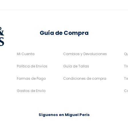
en
en
la
la
página
página
de
de
Guía de Compra
producto
producto
Mi Cuenta
Cambios y Devoluciones
Q
Política de Envíos
Guía de Tallas
Tr
Formas de Pago
Condiciones de compra
T
Gastos de Envío
C
Síguenos en Miguel Peris