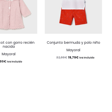
Este
Este
icot con gorro recién
Conjunto bermuda y polo niño
producto
producto
nacida
Mayoral
tiene
tiene
Mayoral
El
El
19,79
€
32,99
€
Iva Incluido
múltiples
múltiples
,99
€
Iva Incluido
precio
precio
variantes.
variantes.
original
actual
Las
Las
era:
es:
opciones
opciones
32,99€.
19,79€.
se
se
pueden
pueden
elegir
elegir