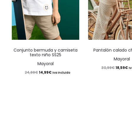
Este
Conjunto bermuda y camiseta
Pantalón calado c
producto
texto niño SS25
Mayoral
tiene
Mayoral
El
El
18,59
€
30,99
€
Iv
múltiples
El
El
14,99
€
24,99
€
Iva Incluido
precio
pr
variantes.
precio
precio
original
ac
Las
original
actual
era:
es
opciones
era:
es:
30,99€.
18
se
24,99€.
14,99€.
pueden
elegir