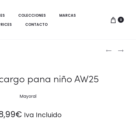
ES
COLECCIONES
MARCAS
0
PRICES
CONTACTO
Produ
CONJUNTO
BARRU
LEGGING
ZAPATILLAS
de
ACAMPANA
MUNICH:
naveg
Y
CLÁSICO
 cargo pana niño AW25
SUDADERA
ESTILO
CHICA
URBANO
AW25
Mayoral
8,99
€
Iva Incluido