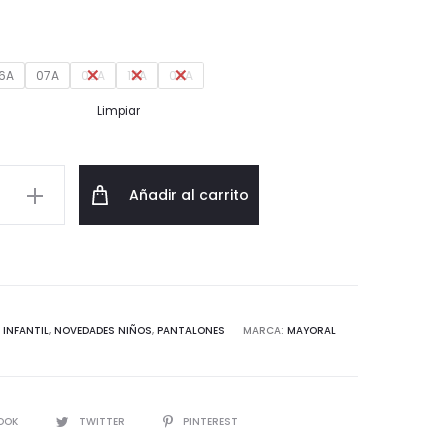
6A
07A
08A
10A
09A
Limpiar
n
Añadir al carrito
d
:
INFANTIL
,
NOVEDADES NIÑOS
,
PANTALONES
MARCA:
MAYORAL
IR
OOK
TWITTER
PINTEREST