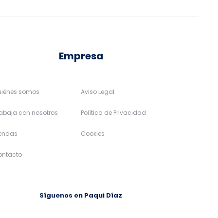
en
en
la
la
página
página
de
de
Empresa
producto
producto
uiénes somos
Aviso Legal
abaja con nosotros
Política de Privacidad
iendas
Cookies
ontacto
Síguenos en Paqui Díaz