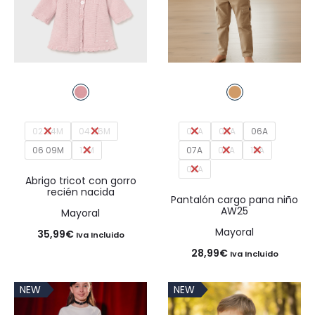
02 04M
04 06M
04A
05A
06A
06 09M
12M
07A
08A
10A
09A
Abrigo tricot con gorro
recién nacida
Pantalón cargo pana niño
AW25
Mayoral
Mayoral
35,99
€
Iva Incluido
28,99
€
Iva Incluido
NEW
NEW