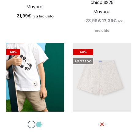
chico SS25
Mayoral
Mayoral
31,99
€
Iva Incluido
El
El
28,99
€
17,39
€
Iva
precio
precio
Incluido
original
actual
era:
es:
40%
40%
28,99€.
17,39€.
AGOTADO