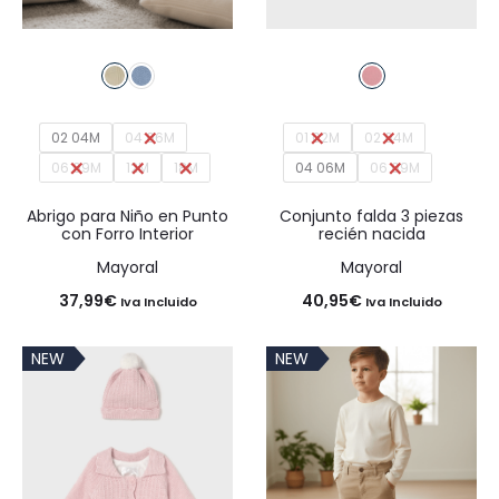
02 04M
04 06M
01 02M
02 04M
06 09M
12M
18M
04 06M
06 09M
Abrigo para Niño en Punto
Conjunto falda 3 piezas
con Forro Interior
recién nacida
Mayoral
Mayoral
37,99
€
40,95
€
Iva Incluido
Iva Incluido
NEW
NEW