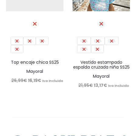
10A
12A
14A
02A
04A
06A
16A
08A
10A
Top encaje chica SS25
Vestido estampado
espalda cruzada niña SS25
Mayoral
Mayoral
El
El
26,99
€
16,19
€
Iva Incluido
El
El
21,95
€
13,17
€
Iva Incluido
precio
precio
precio
precio
original
actual
original
actual
era:
es:
era:
es:
26,99€.
16,19€.
21,95€.
13,17€.