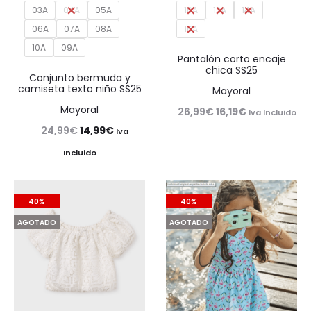
03A
04A
05A
10A
12A
14A
06A
07A
08A
16A
10A
09A
Pantalón corto encaje
chica SS25
Conjunto bermuda y
camiseta texto niño SS25
Mayoral
Mayoral
El
El
26,99
€
16,19
€
Iva Incluido
El
El
24,99
€
14,99
€
precio
precio
Iva
precio
precio
original
actual
Incluido
original
actual
era:
es:
era:
es:
26,99€.
16,19€.
40%
40%
24,99€.
14,99€.
AGOTADO
AGOTADO