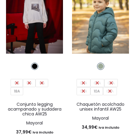
12A
14A
16A
04A
06A
07A
18A
08A
10A
09A
Conjunto legging
Chaquetón acolchado
acampanado y sudadera
unisex infantil AW25
chica AW25
Mayoral
Mayoral
34,99
€
Iva Incluido
37,99
€
Iva Incluido