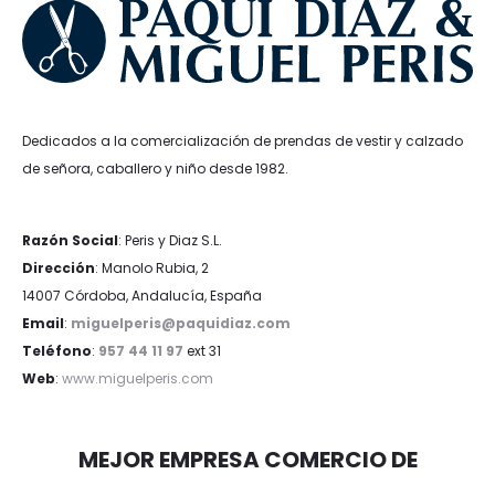
Dedicados a la comercialización de prendas de vestir y calzado
de señora, caballero y niño desde 1982.
Razón Social
: Peris y Diaz S.L.
Dirección
: Manolo Rubia, 2
14007 Córdoba, Andalucía, España
Email
:
miguelperis@paquidiaz.com
Teléfono
:
957 44 11 97
ext 31
Web
:
www.miguelperis.com
MEJOR EMPRESA COMERCIO DE