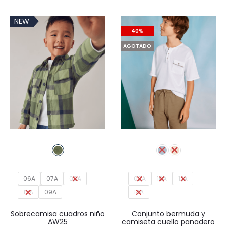
NEW
40%
AGOTADO
06A
07A
08A
08A
10A
12A
10A
09A
14A
Sobrecamisa cuadros niño
Conjunto bermuda y
AW25
camiseta cuello panadero