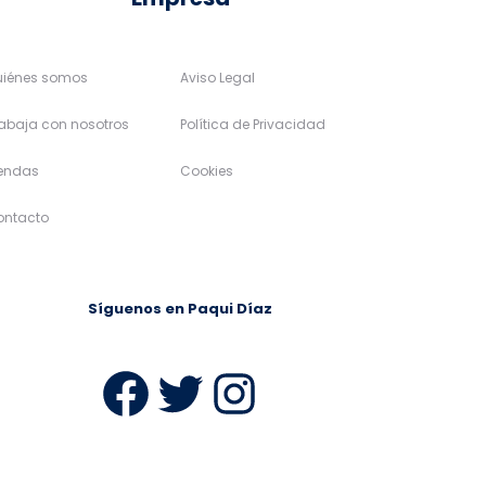
uiénes somos
Aviso Legal
abaja con nosotros
Política de Privacidad
iendas
Cookies
ontacto
Síguenos en Paqui Díaz
ram
Facebook
Twitter
Instagra