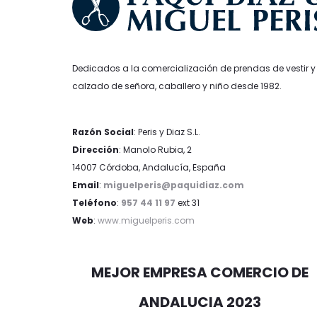
Dedicados a la comercialización de prendas de vestir y
calzado de señora, caballero y niño desde 1982.
Razón Social
: Peris y Diaz S.L.
Dirección
: Manolo Rubia, 2
14007 Córdoba, Andalucía, España
Email
:
miguelperis@paquidiaz.com
Teléfono
:
957 44 11 97
ext 31
Web
:
www.miguelperis.com
MEJOR EMPRESA COMERCIO DE
ANDALUCIA 2023