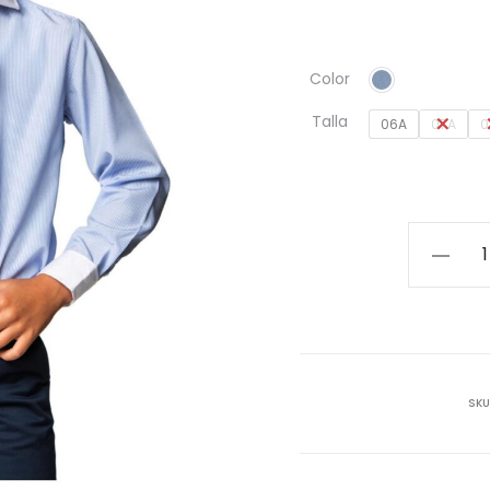
Color
Talla
06A
07A
0
Camisa
rayas
cuello
y
puños
blancos
SKU
cantida