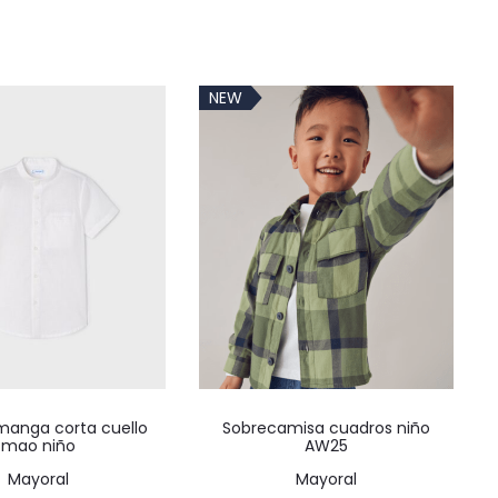
NEW
Este
Este
anga corta cuello
Sobrecamisa cuadros niño
producto
producto
mao niño
AW25
tiene
tiene
Mayoral
Mayoral