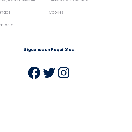
iendas
Cookies
ontacto
Síguenos en Paqui Díaz
ram
Facebook
Twitter
Instagra