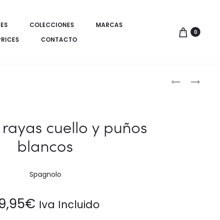
ES
COLECCIONES
MARCAS
0
PRICES
CONTACTO
Produ
CONJUNTO
CORBATA
BERMUDA
CADETE
de
Y
naveg
POLO
rayas cuello y puños
NIÑO
blancos
Spagnolo
9,95
€
Iva Incluido