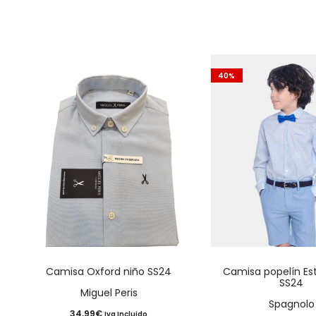
40%
Este
Camisa Oxford niño SS24
Camisa popelín E
producto
SS24
Miguel Peris
tiene
Spagnolo
34,99
€
Iva Incluido