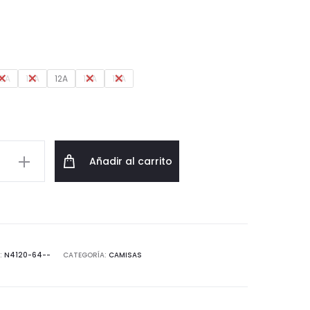
8A
10A
12A
14A
16A
Añadir al carrito
:
N4120-64--
CATEGORÍA:
CAMISAS
d