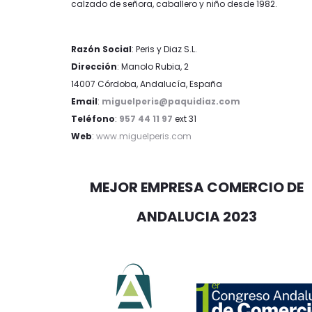
calzado de señora, caballero y niño desde 1982.
Razón Social
: Peris y Diaz S.L.
Dirección
: Manolo Rubia, 2
14007 Córdoba, Andalucía, España
Email
:
miguelperis@paquidiaz.com
Teléfono
:
957 44 11 97
ext 31
Web
:
www.miguelperis.com
MEJOR EMPRESA COMERCIO DE
ANDALUCIA 2023