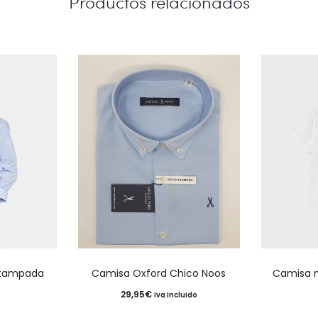
Productos relacionados
Este
Este
stampada
Camisa Oxford Chico Noos
Camisa m
producto
producto
29,95
€
Iva Incluido
tiene
tiene