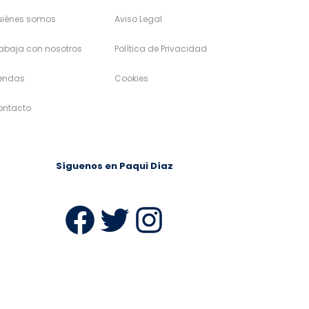
uiénes somos
Aviso Legal
abaja con nosotros
Política de Privacidad
iendas
Cookies
ontacto
Síguenos en Paqui Díaz
ram
Facebook
Twitter
Instagra