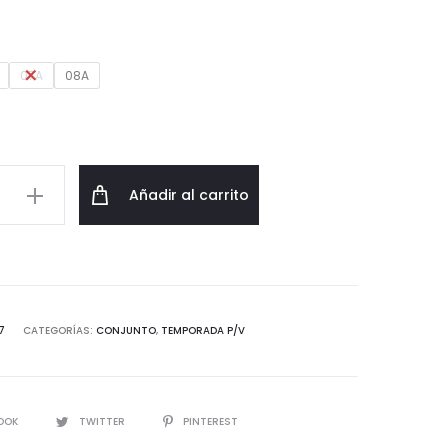
original
actual
era:
es:
07A
08A
90,00€.
54,00€.
o
Añadir al carrito
7
CATEGORÍAS:
CONJUNTO
,
TEMPORADA P/V
d
IR
OOK
TWITTER
PINTEREST