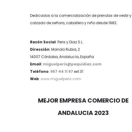
Dedicados a la comercialización de prendas de vestir y
calzado de señora, caballero y niño desde 1982.
Razón Social
: Peris y Diaz S.L.
Dirección
: Manolo Rubia, 2
14007 Córdoba, Andalucía, España
Email
:
miguelperis@paquidiaz.com
Teléfono
:
957 44 11 97
ext 31
Web
:
www.miguelperis.com
MEJOR EMPRESA COMERCIO DE
ANDALUCIA 2023