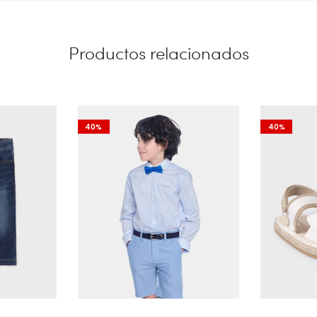
Productos relacionados
40%
40%
Este
Este