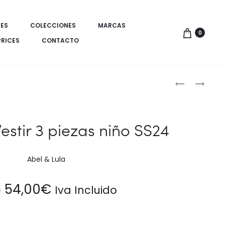
ES
COLECCIONES
MARCAS
0
PRICES
CONTACTO
Produ
CONJUNTO
CAMISA
VESTIR
POPELÍN
de
LINO
ESTAMPADA
naveg
NIÑO
SS24
estir 3 piezas niño SS24
SS24
Abel & Lula
El
El
54,00
€
Iva Incluido
€
precio
precio