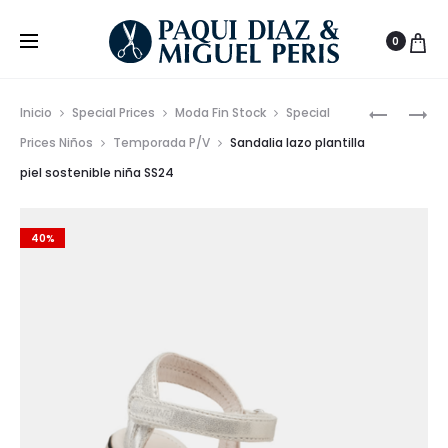
0
Prod
SANDALI
CONJUN
Inicio
Special Prices
Moda Fin Stock
Special
ALPARGA
VESTIR
de
Prices Niños
Temporada P/V
Sandalia lazo plantilla
FLOR
LINO
piel sostenible niña SS24
nave
NIÑA
NIÑO
SS24
SS24
40%