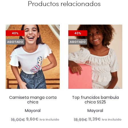
Productos relacionados
40%
40%
AGOTADO
AGOTADO
Camiseta manga corta
Top fruncidos bambula
chica
chica SS25
Mayoral
Mayoral
El
El
El
El
9,60
€
11,39
€
16,00
€
18,99
€
Iva Incluido
Iva Incluido
precio
precio
precio
precio