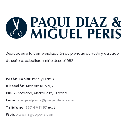
18,99€.
11,39€.
Dedicados a la comercialización de prendas de vestir y calzado
de señora, caballero y niño desde 1982.
Razón Social
: Peris y Diaz S.L.
Dirección
: Manolo Rubia, 2
14007 Córdoba, Andalucía, España
Email
:
miguelperis@paquidiaz.com
Teléfono
:
957 44 11 97
ext 31
Web
:
www.miguelperis.com