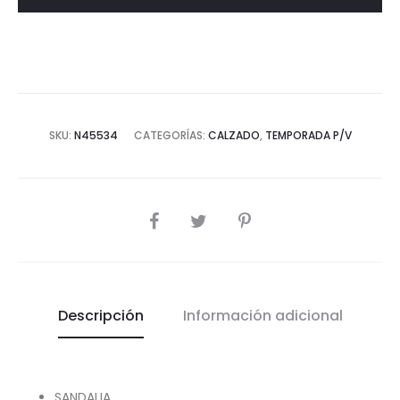
niña
SS24
cantidad
SKU:
N45534
CATEGORÍAS:
CALZADO
,
TEMPORADA P/V
COMPARTIR
Descripción
Información adicional
SANDALIA