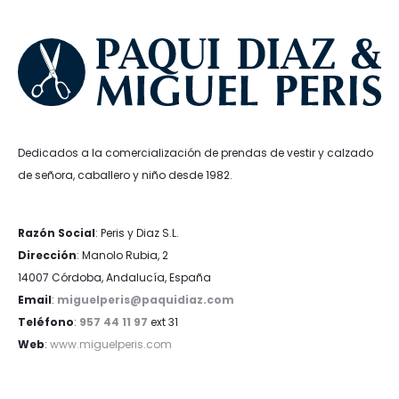
Dedicados a la comercialización de prendas de vestir y calzado
de señora, caballero y niño desde 1982.
Razón Social
: Peris y Diaz S.L.
Dirección
: Manolo Rubia, 2
14007 Córdoba, Andalucía, España
Email
:
miguelperis@paquidiaz.com
Teléfono
:
957 44 11 97
ext 31
Web
:
www.miguelperis.com