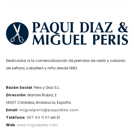
Dedicados a la comercialización de prendas de vestir y calzado
de señora, caballero y niño desde 1982.
Razón Social
: Peris y Diaz S.L.
Dirección
: Manolo Rubia, 2
14007 Córdoba, Andalucía, España
Email
:
miguelperis@paquidiaz.com
Teléfono
:
957 44 11 97
ext 31
Web
:
www.miguelperis.com