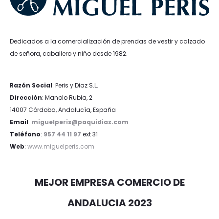
Dedicados a la comercialización de prendas de vestir y calzado
de señora, caballero y niño desde 1982.
Razón Social
: Peris y Diaz S.L.
Dirección
: Manolo Rubia, 2
14007 Córdoba, Andalucía, España
Email
:
miguelperis@paquidiaz.com
Teléfono
:
957 44 11 97
ext 31
Web
:
www.miguelperis.com
MEJOR EMPRESA COMERCIO DE
ANDALUCIA 2023