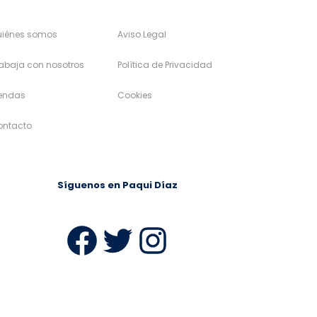
uiénes somos
Aviso Legal
abaja con nosotros
Política de Privacidad
iendas
Cookies
ontacto
Síguenos en Paqui Díaz
ram
Facebook
Twitter
Instagra