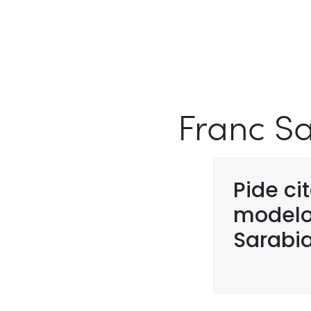
Franc Sa
Pide ci
modelos
Sarabia