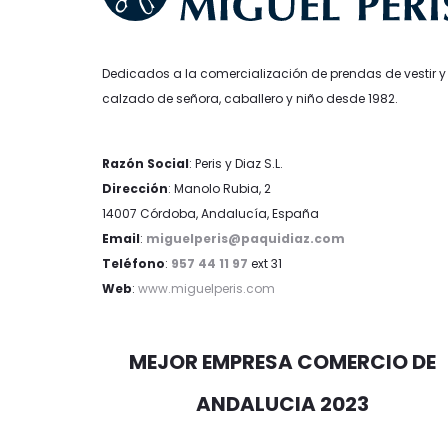
Dedicados a la comercialización de prendas de vestir y
calzado de señora, caballero y niño desde 1982.
Razón Social
: Peris y Diaz S.L.
Dirección
: Manolo Rubia, 2
14007 Córdoba, Andalucía, España
Email
:
miguelperis@paquidiaz.com
Teléfono
:
957 44 11 97
ext 31
Web
:
www.miguelperis.com
MEJOR EMPRESA COMERCIO DE
ANDALUCIA 2023