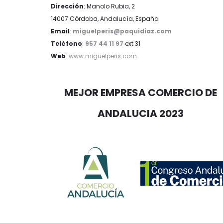
Dirección
: Manolo Rubia, 2
14007 Córdoba, Andalucía, España
Email
:
miguelperis@paquidiaz.com
Teléfono
:
957 44 11 97
ext 31
Web
:
www.miguelperis.com
MEJOR EMPRESA COMERCIO DE
ANDALUCIA 2023