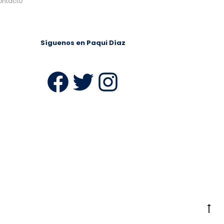
ontacto
Síguenos en Paqui Díaz
ram
Facebook
Twitter
Instagra
Ir
a