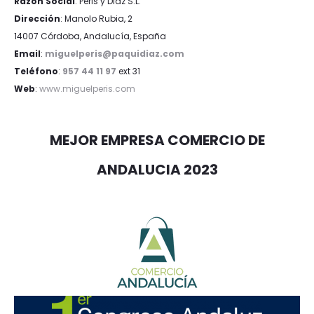
Razón Social
: Peris y Diaz S.L.
Dirección
: Manolo Rubia, 2
14007 Córdoba, Andalucía, España
Email
:
miguelperis@paquidiaz.com
Teléfono
:
957 44 11 97
ext 31
Web
:
www.miguelperis.com
MEJOR EMPRESA COMERCIO DE
ANDALUCIA 2023