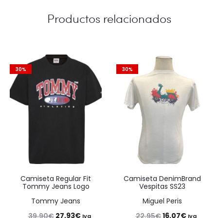
Productos relacionados
30%
30%
Camiseta Regular Fit
Camiseta DenimBrand
Tommy Jeans Logo
Vespitas SS23
Tommy Jeans
Miguel Peris
El
El
El
El
27,93
€
16,07
€
39,90
€
22,95
€
Iva
Iva