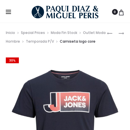
0
Prod
PACK
TRAJE
Inicio
Special Prices
Moda Fin Stock
Outlet Moda
DE
JOVEN
de
Hombre
Temporada P/V
Camiseta logo core
3
ESTRUCT
nave
BOXERS
30%
TOMMY
HILFIGER
DE
ALGODÓ
RECICLA