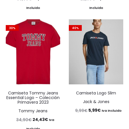
precio
precio
precio
precio
Incluido
Incluido
original
actual
original
actual
era:
es:
era:
es:
30%
40%
39,90€.
27,93€.
22,95€.
16,07€.
Camiseta Tommy Jeans
Camiseta Logo Slim
Essential Logo – Colección
Jack & Jones
Primavera 2023
El
El
5,99
€
9,99
€
Tommy Jeans
Iva Incluido
precio
precio
El
El
24,43
€
34,90
€
Iva
original
actual
precio
precio
Incluido