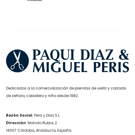
era:
es:
original
actual
9,99€.
5,99€.
era:
es:
34,90€.
24,43€.
Dedicados a la comercialización de prendas de vestir y calzado
de señora, caballero y niño desde 1982.
Razón Social
: Peris y Diaz S.L.
Dirección
: Manolo Rubia, 2
14007 Córdoba, Andalucía, España