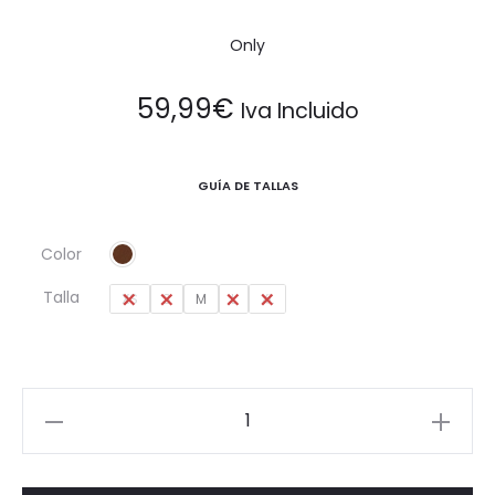
Only
59,99
€
Iva Incluido
GUÍA DE TALLAS
Color
Talla
XS
S
M
L
XL
Chaqueta
corta
pelo