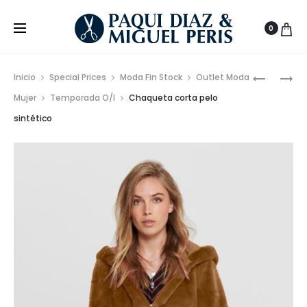
0
Prod
VESTIDO
CAMISA
Inicio
Special Prices
Moda Fin Stock
Outlet Moda
DE
MANGA
de
Mujer
Temporada O/I
Chaqueta corta pelo
OCHOS
LARGA
sintético
nave
PUNTO
CON
DETALLES