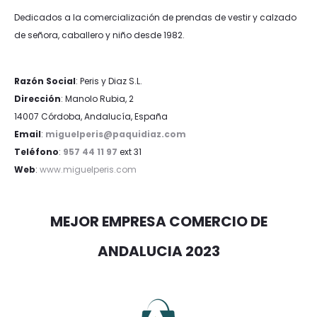
Dedicados a la comercialización de prendas de vestir y calzado
de señora, caballero y niño desde 1982.
Razón Social
: Peris y Diaz S.L.
Dirección
: Manolo Rubia, 2
14007 Córdoba, Andalucía, España
Email
:
miguelperis@paquidiaz.com
Teléfono
:
957 44 11 97
ext 31
Web
:
www.miguelperis.com
MEJOR EMPRESA COMERCIO DE
ANDALUCIA 2023