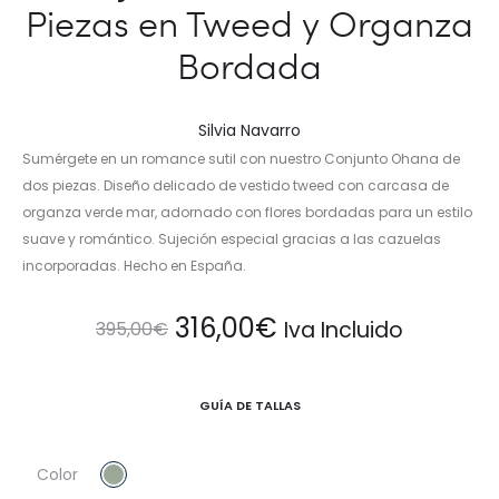
Piezas en Tweed y Organza
Bordada
Silvia Navarro
Sumérgete en un romance sutil con nuestro Conjunto Ohana de
dos piezas. Diseño delicado de vestido tweed con carcasa de
organza verde mar, adornado con flores bordadas para un estilo
suave y romántico. Sujeción especial gracias a las cazuelas
incorporadas. Hecho en España.
El
El
316,00
€
Iva Incluido
395,00
€
precio
precio
GUÍA DE TALLAS
original
actual
Color
era:
es: