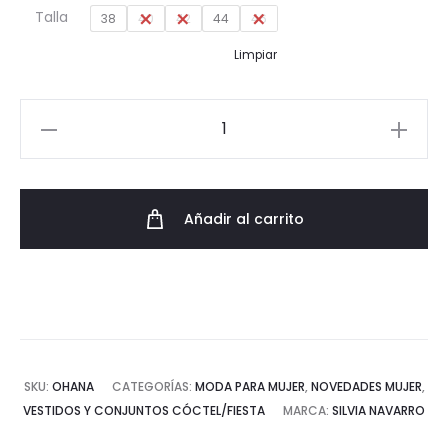
Talla
38
40
42
44
46
395,00€.
316,00€.
Limpiar
Conjunto
Ohana
de
Dos
Añadir al carrito
Piezas
en
Tweed
y
Organza
Bordada
SKU:
OHANA
CATEGORÍAS:
MODA PARA MUJER
,
NOVEDADES MUJER
,
cantidad
VESTIDOS Y CONJUNTOS CÓCTEL/FIESTA
MARCA:
SILVIA NAVARRO