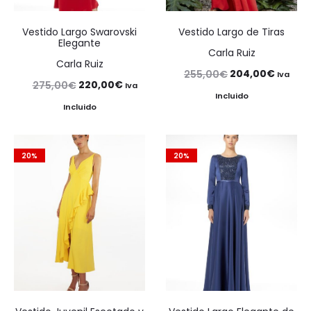
Vestido Largo Swarovski
Vestido Largo de Tiras
Elegante
Carla Ruiz
Carla Ruiz
El
El
204,00
€
255,00
€
Iva
El
El
220,00
€
275,00
€
Iva
precio
precio
Incluido
precio
precio
Incluido
original
actual
original
actual
era:
es:
era:
es:
255,00€.
204,00
20%
20%
275,00€.
220,00€.