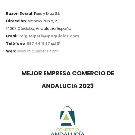
Razón Social
: Peris y Diaz S.L.
Dirección
: Manolo Rubia, 2
14007 Córdoba, Andalucía, España
Email
:
miguelperis@paquidiaz.com
Teléfono
:
957 44 11 97
ext 31
Web
:
www.miguelperis.com
MEJOR EMPRESA COMERCIO DE
ANDALUCIA 2023