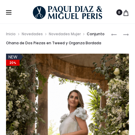
0
Prod
CONJUN
CONJUN
Inicio
Novedades
Novedades Mujer
Conjunto
DE
TWEED
de
Ohana de Dos Piezas en Tweed y Organza Bordada
3
SHARLOT
nave
PIEZAS
NEW
20%
EXCLUSI
CARLA
RUIZ