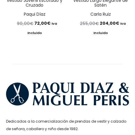
Vestido Juvenil Escotado y
Vestido Largo Elegante de
Cruzado
Satén
Paqui Díaz
Carla Ruiz
El
El
El
El
72,00
€
204,00
€
90,00
€
255,00
€
Iva
Iva
precio
precio
precio
precio
Incluido
Incluido
original
actual
original
actual
era:
es:
era:
es:
90,00€.
72,00€.
255,00€.
204,00
Dedicados a la comercialización de prendas de vestir y calzado
de señora, caballero y niño desde 1982.