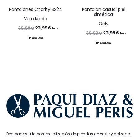
Pantalones Charity SS24
Pantalón casual piel
sintética
Vero Moda
Only
El
El
23,99
€
39,99
€
Iva
El
El
23,99
€
39,99
€
Iva
precio
precio
Incluido
precio
precio
Incluido
original
actual
original
actual
era:
es:
era:
es:
39,99€.
23,99€.
39,99€.
23,99€.
Dedicados a la comercialización de prendas de vestir y calzado