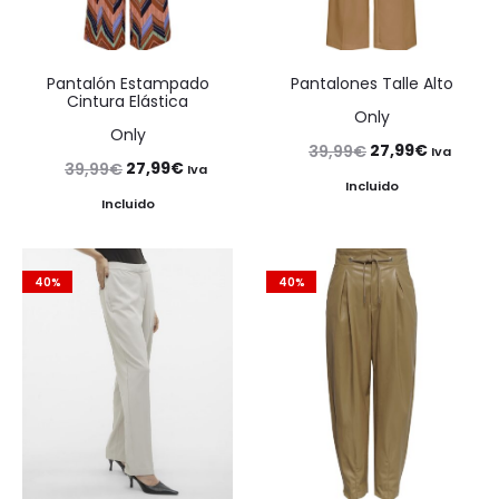
Pantalón Estampado
Pantalones Talle Alto
Cintura Elástica
Only
Only
El
El
27,99
€
39,99
€
Iva
El
El
27,99
€
39,99
€
Iva
precio
precio
Incluido
precio
precio
Incluido
original
actual
original
actual
era:
es:
era:
es:
39,99€.
27,99€.
40%
40%
39,99€.
27,99€.