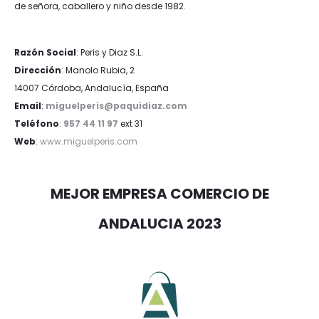
de señora, caballero y niño desde 1982.
Razón Social
: Peris y Diaz S.L.
Dirección
: Manolo Rubia, 2
14007 Córdoba, Andalucía, España
Email
:
miguelperis@paquidiaz.com
Teléfono
:
957 44 11 97
ext 31
Web
:
www.miguelperis.com
MEJOR EMPRESA COMERCIO DE
ANDALUCIA 2023