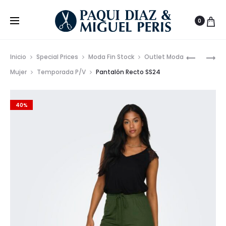
0
Prod
FALDA
VESTIDO
Inicio
Special Prices
Moda Fin Stock
Outlet Moda
ESTAMPA
ALGODÓ
de
Mujer
Temporada P/V
Pantalón Recto SS24
SS24
LARGO
nave
SS24
40%