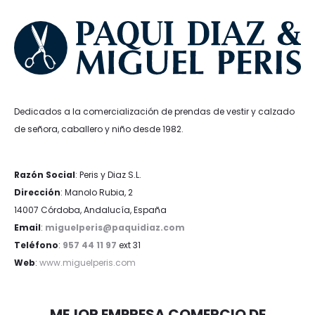
Dedicados a la comercialización de prendas de vestir y calzado
de señora, caballero y niño desde 1982.
Razón Social
: Peris y Diaz S.L.
Dirección
: Manolo Rubia, 2
14007 Córdoba, Andalucía, España
Email
:
miguelperis@paquidiaz.com
Teléfono
:
957 44 11 97
ext 31
Web
:
www.miguelperis.com
MEJOR EMPRESA COMERCIO DE