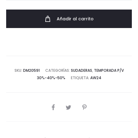
Vintage
Tommy
Añadir al carrito
-
Estilo
Regular
Fit
cantidad
SKU:
DM20591
CATEGORÍAS:
SUDADERAS
,
TEMPORADA P/V
30%-40%-50%
ETIQUETA:
AW24
COMPARTIR