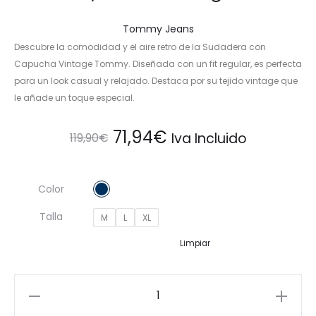
Tommy Jeans
Descubre la comodidad y el aire retro de la Sudadera con
Capucha Vintage Tommy. Diseñada con un fit regular, es perfecta
para un look casual y relajado. Destaca por su tejido vintage que
le añade un toque especial.
El
El
71,94
€
Iva Incluido
119,90
€
precio
precio
Color
original
actual
Talla
M
L
XL
era:
es:
Limpiar
119,90€.
71,94€.
Sudadera
Capucha