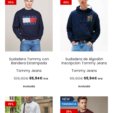
40%
40%
Sudadera Tommy con
Sudadera de Algodón
Bandera Estampada
Inscripción Tommy Jeans
Tommy Jeans
Tommy Jeans
El
El
El
El
65,94
€
59,94
€
109,90
€
99,90
€
Iva
Iva
precio
precio
precio
precio
Incluido
Incluido
original
actual
original
actual
NEW
era:
es:
era:
es:
25%
TENDENCIA
109,90€.
65,94€.
99,90€.
59,94€.
25%