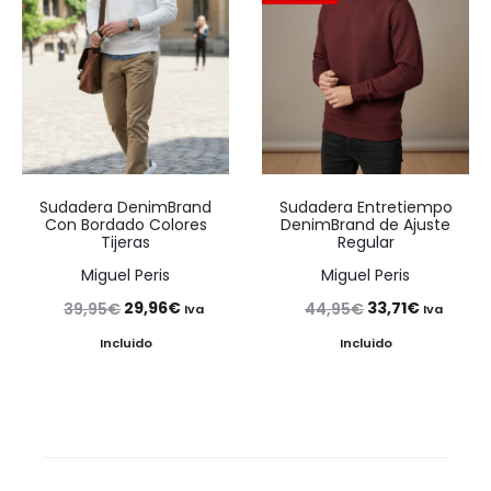
Sudadera DenimBrand
Sudadera Entretiempo
Con Bordado Colores
DenimBrand de Ajuste
Tijeras
Regular
Miguel Peris
Miguel Peris
El
El
El
El
29,96
€
33,71
€
39,95
€
44,95
€
Iva
Iva
precio
precio
precio
precio
Incluido
Incluido
original
actual
original
actual
era:
es:
era:
es:
39,95€.
29,96€.
44,95€.
33,71€.