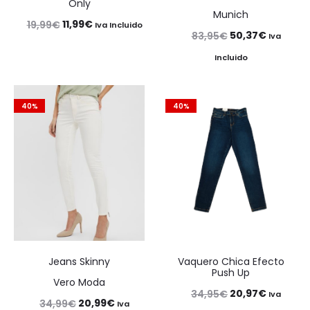
Only
Munich
El
El
11,99
€
19,99
€
Iva Incluido
El
El
50,37
€
83,95
€
Iva
precio
precio
precio
precio
Incluido
original
actual
original
actual
era:
es:
era:
es:
19,99€.
11,99€.
40%
40%
83,95€.
50,37€.
Jeans Skinny
Vaquero Chica Efecto
Push Up
Vero Moda
El
El
20,97
€
34,95
€
Iva
El
El
20,99
€
34,99
€
Iva