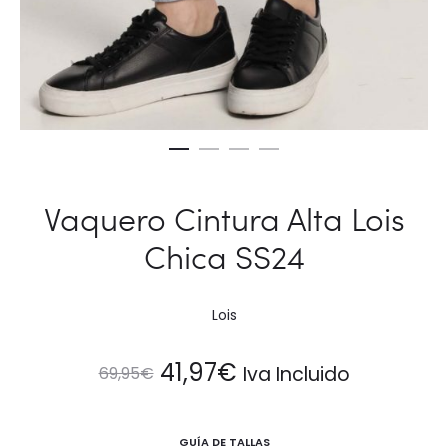
Vaquero Cintura Alta Lois
Chica SS24
Lois
El
El
41,97
€
Iva Incluido
69,95
€
precio
precio
GUÍA DE TALLAS