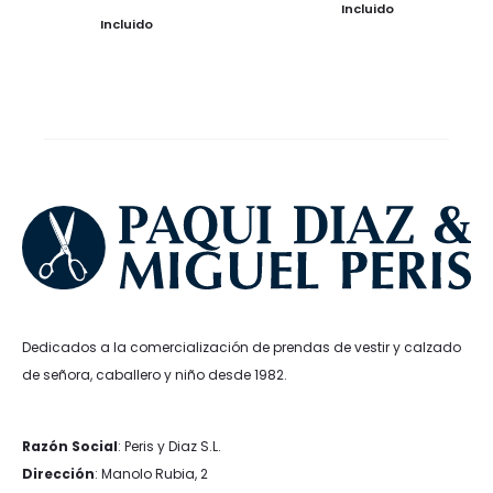
precio
precio
Incluido
precio
precio
Incluido
original
actual
original
actual
era:
es:
era:
es:
34,95€.
20,97€.
34,99€.
20,99€.
Dedicados a la comercialización de prendas de vestir y calzado
de señora, caballero y niño desde 1982.
Razón Social
: Peris y Diaz S.L.
Dirección
: Manolo Rubia, 2