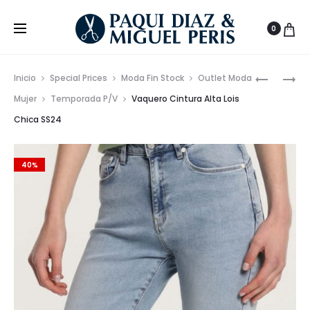
0
Prod
VAQUER
CAMISET
Inicio
Special Prices
Moda Fin Stock
Outlet Moda
LOOSE
LOGO
de
Mujer
Temporada P/V
Vaquero Cintura Alta Lois
LOIS
LOIS
Chica SS24
nave
CHICA
SS24
SS24
40%