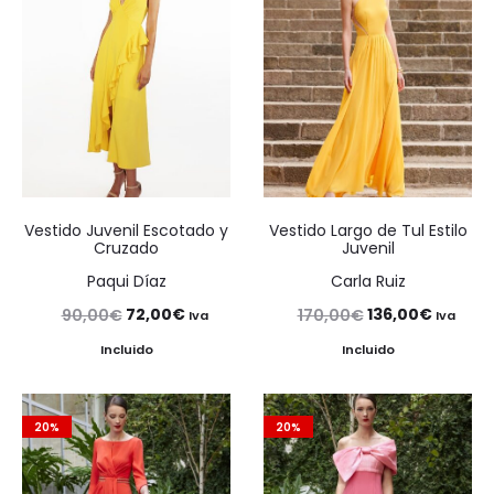
Vestido Juvenil Escotado y
Vestido Largo de Tul Estilo
Cruzado
Juvenil
Paqui Díaz
Carla Ruiz
El
El
El
El
72,00
€
136,00
€
90,00
€
170,00
€
Iva
Iva
precio
precio
precio
precio
Incluido
Incluido
original
actual
original
actual
era:
es:
era:
es:
20%
20%
90,00€.
72,00€.
170,00€.
136,00€