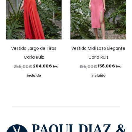
Vestido Largo de Tiras
Vestido Midi Lazo Elegante
Carla Ruiz
Carla Ruiz
El
El
El
El
204,00
€
156,00
€
255,00
€
195,00
€
Iva
Iva
precio
precio
precio
precio
Incluido
Incluido
original
actual
original
actual
era:
es:
era:
es:
255,00€.
204,00€.
195,00€.
156,00€