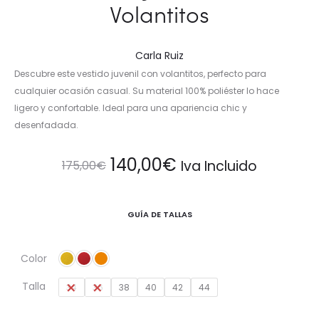
Volantitos
Carla Ruiz
Descubre este vestido juvenil con volantitos, perfecto para
cualquier ocasión casual. Su material 100% poliéster lo hace
ligero y confortable. Ideal para una apariencia chic y
desenfadada.
El
El
140,00
€
Iva Incluido
175,00
€
precio
precio
GUÍA DE TALLAS
original
actual
Color
era:
es:
Talla
34
36
38
40
42
44
175,00€.
140,00€.