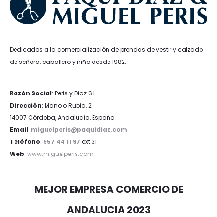
Dedicados a la comercialización de prendas de vestir y calzado
de señora, caballero y niño desde 1982.
Razón Social
: Peris y Diaz S.L.
Dirección
: Manolo Rubia, 2
14007 Córdoba, Andalucía, España
Email
:
miguelperis@paquidiaz.com
Teléfono
:
957 44 11 97
ext 31
Web
:
www.miguelperis.com
MEJOR EMPRESA COMERCIO DE
ANDALUCIA 2023