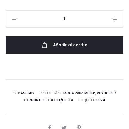
Vestido
Juvenil
con
Volantitos
Añadir al carrito
cantidad
SKU:
A50508
CATEGORÍAS:
MODA PARA MUJER
,
VESTIDOS Y
CONJUNTOS CÓCTEL/FIESTA
ETIQUETA:
SS24
COMPARTIR