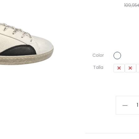
109,95
Color
Talla
37
38
Zapatilla
Cetti
Casual
para
Mujer