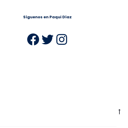
Síguenos en Paqui Díaz
ram
Facebook
Twitter
Instagra
Ir
a