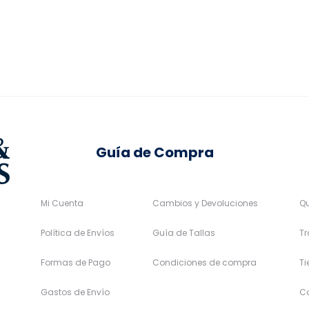
199,00€.
159,20€.
se
se
2,00€.
pueden
pueden
elegir
elegir
en
en
la
la
página
página
de
de
Guía de Compra
producto
producto
Mi Cuenta
Cambios y Devoluciones
Q
Política de Envíos
Guía de Tallas
Tr
Formas de Pago
Condiciones de compra
T
Gastos de Envío
C