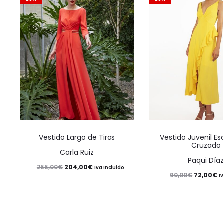
Este
Vestido Largo de Tiras
Vestido Juvenil E
producto
Cruzado
Carla Ruiz
tiene
Paqui Día
El
El
204,00
€
255,00
€
Iva Incluido
múltiples
El
El
72,00
€
90,00
€
I
precio
precio
variantes.
precio
p
original
actual
Las
original
a
era:
es:
opciones
era:
es