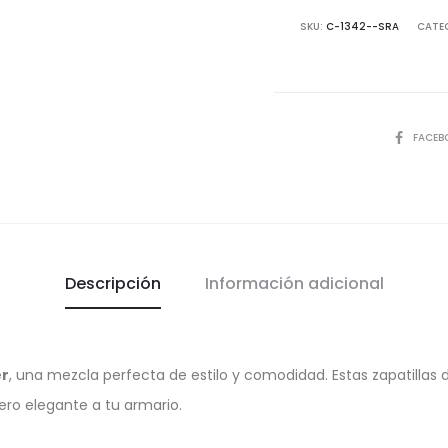
de
SKU:
C-1342--SRA
CATE
Piel
cantida
COMPART
FACEB
Descripción
Información adicional
er
, una mezcla perfecta de estilo y comodidad. Estas zapatillas d
ero elegante a tu armario.