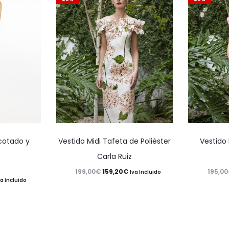
Este
Este
scotado y
Vestido Midi Tafeta de Poliéster
Vestido 
producto
producto
Carla Ruiz
tiene
tiene
z
El
El
159,20
€
199,00
€
195,00
Iva Incluido
múltiples
múltiples
va Incluido
precio
precio
variantes.
variantes.
recio
original
actual
Las
Las
ctual
era:
es:
opciones
opciones
: