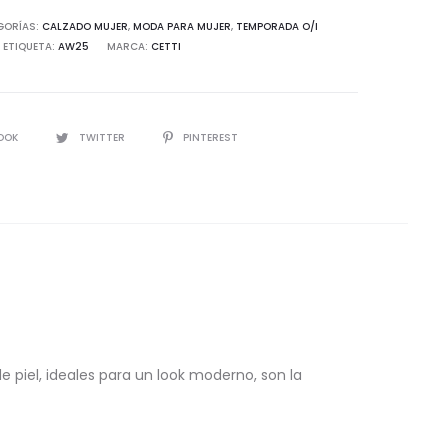
GORÍAS:
CALZADO MUJER
,
MODA PARA MUJER
,
TEMPORADA O/I
ETIQUETA:
AW25
MARCA:
CETTI
d
IR
OOK
TWITTER
PINTEREST
e piel, ideales para un look moderno, son la