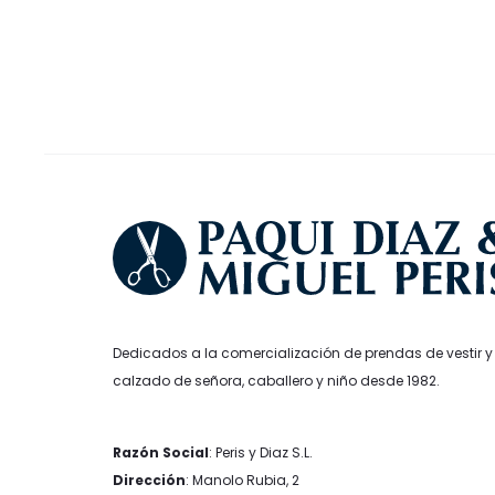
255,00€.
204,00€.
se
90,00€.
7
pueden
elegir
en
la
página
de
producto
Dedicados a la comercialización de prendas de vestir y
calzado de señora, caballero y niño desde 1982.
Razón Social
: Peris y Diaz S.L.
Dirección
: Manolo Rubia, 2