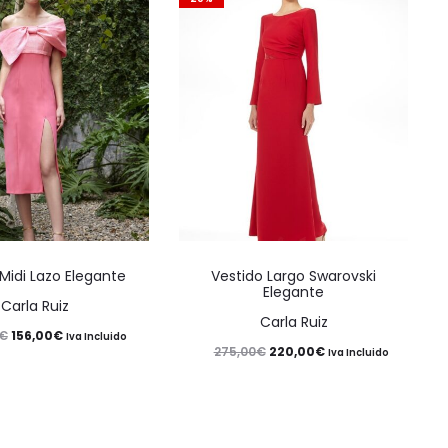
Este
Este
Midi Lazo Elegante
Vestido Largo Swarovski
producto
producto
Elegante
Carla Ruiz
tiene
tiene
Carla Ruiz
El
El
156,00
€
€
Iva Incluido
múltiples
múltiples
El
El
220,00
€
275,00
€
Iva Incluido
precio
precio
variantes.
variantes.
precio
precio
original
actual
Las
Las
original
actual
era:
es:
opciones
opciones
era:
es: