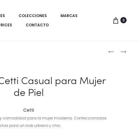
ES
COLECCIONES
MARCAS
0
PRICES
CONTACTO
Produ
ZAPATILLAS
SUDADERA
DE
DENIMBRAN
de
PIEL
PERCHADA
naveg
CETTI
DE
 Cetti Casual para Mujer
PONY
DOS
de Piel
–
COLORES
HECHAS
EN
Cetti
ESPAÑA
ujo y comodidad para la mujer moderna. Confeccionadas
ectas para un look urbano y chic.