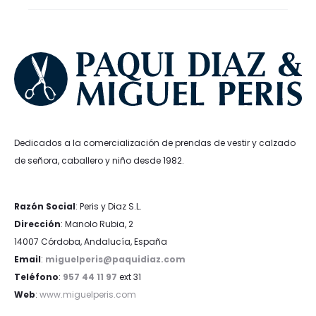
Dedicados a la comercialización de prendas de vestir y calzado
de señora, caballero y niño desde 1982.
Razón Social
: Peris y Diaz S.L.
Dirección
: Manolo Rubia, 2
14007 Córdoba, Andalucía, España
Email
:
miguelperis@paquidiaz.com
Teléfono
:
957 44 11 97
ext 31
Web
:
www.miguelperis.com