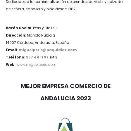
Dedicados a la comercialización de prendas de vestir y calzado
de señora, caballero y niño desde 1982.
Razón Social
: Peris y Diaz S.L.
Dirección
: Manolo Rubia, 2
14007 Córdoba, Andalucía, España
Email
:
miguelperis@paquidiaz.com
Teléfono
:
957 44 11 97
ext 31
Web
:
www.miguelperis.com
MEJOR EMPRESA COMERCIO DE
ANDALUCIA 2023