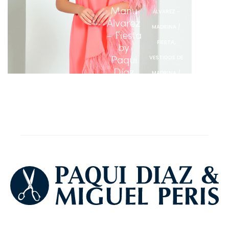
Manu
ÁLVAREZ -
Álvarez
MADRINA /
– Fiesta
,
FIESTA
by
Paqui
VESTIDOS DE
Díaz
MADRINA /
FIESTA