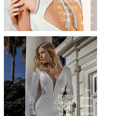
Collection
| Novia by
,
STUDIO
Paqui
VESTIDOS
Díaz
DE NOVIA
San
SAN
Patrick
PATRICK
Collection
,
STUDIO
| Novia by
Paqui
VESTIDOS