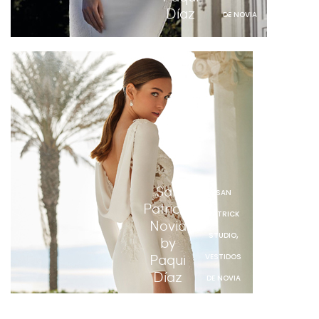
Díaz
DE NOVIA
San
SAN
Patrick |
PATRICK
Novia
,
STUDIO
by
Paqui
VESTIDOS
Díaz
DE NOVIA