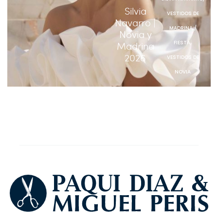
Silvia
VESTIDOS DE
Navarro |
MADRINA /
Novia y
,
FIESTA
Madrina
2026
VESTIDOS DE
NOVIA