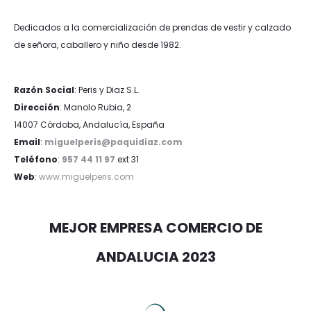
Dedicados a la comercialización de prendas de vestir y calzado
de señora, caballero y niño desde 1982.
Razón Social
: Peris y Diaz S.L.
Dirección
: Manolo Rubia, 2
14007 Córdoba, Andalucía, España
Email
:
miguelperis@paquidiaz.com
Teléfono
:
957 44 11 97
ext 31
Web
:
www.miguelperis.com
MEJOR EMPRESA COMERCIO DE
ANDALUCIA 2023