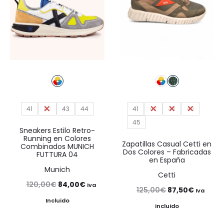
41
42
43
44
41
42
43
44
45
Sneakers Estilo Retro-
Running en Colores
Zapatillas Casual Cetti en
Combinados MUNICH
Dos Colores – Fabricadas
FUTTURA 04
en España
Munich
Cetti
El
El
120,00
€
84,00
€
Iva
El
El
125,00
€
87,50
€
Iva
precio
precio
Incluido
precio
precio
Incluido
original
actual
original
actual