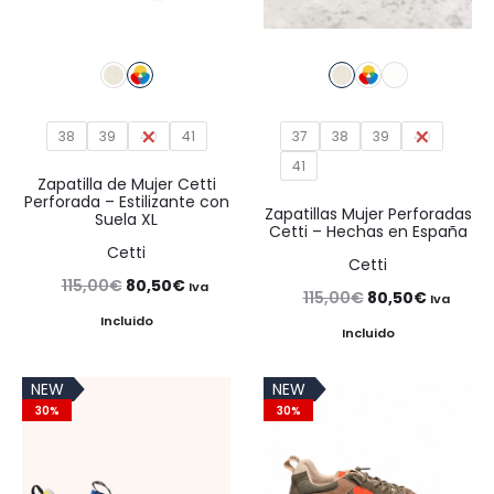
38
39
40
41
37
38
39
40
41
Zapatilla de Mujer Cetti
Perforada – Estilizante con
Zapatillas Mujer Perforadas
Suela XL
Cetti – Hechas en España
Cetti
Cetti
El
El
115,00
€
80,50
€
Iva
El
El
115,00
€
80,50
€
Iva
precio
precio
Incluido
precio
precio
Incluido
original
actual
original
actual
era:
es:
NEW
NEW
era:
es:
30%
30%
115,00€.
80,50€.
115,00€.
80,50€.