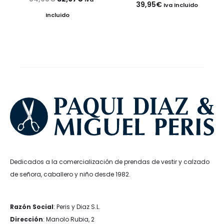
39,95
€
Iva Incluido
precio
precio
Incluido
original
actual
era:
es:
54,95€.
32,97€.
Dedicados a la comercialización de prendas de vestir y calzado
de señora, caballero y niño desde 1982.
Razón Social
: Peris y Diaz S.L.
Dirección
: Manolo Rubia, 2