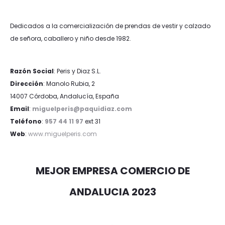
Dedicados a la comercialización de prendas de vestir y calzado
de señora, caballero y niño desde 1982.
Razón Social
: Peris y Diaz S.L.
Dirección
: Manolo Rubia, 2
14007 Córdoba, Andalucía, España
Email
:
miguelperis@paquidiaz.com
Teléfono
:
957 44 11 97
ext 31
Web
:
www.miguelperis.com
MEJOR EMPRESA COMERCIO DE
ANDALUCIA 2023