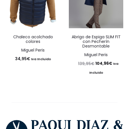
Chaleco acolchado
Abrigo de Espiga SLIM FIT
colores
con Pecherín
Desmontable
Miguel Peris
Miguel Peris
34,95
€
Iva Incluido
El
El
104,96
€
139,95
€
Iva
precio
precio
Incluido
original
actual
era:
es:
139,95€.
104,96€