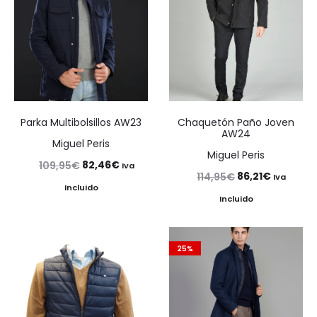
Parka Multibolsillos AW23
Chaquetón Paño Joven
AW24
Miguel Peris
Miguel Peris
El
El
82,46
€
109,95
€
Iva
El
El
86,21
€
114,95
€
Iva
precio
precio
Incluido
precio
precio
Incluido
original
actual
original
actual
era:
es:
era:
es:
109,95€.
82,46€.
25%
114,95€.
86,21€.