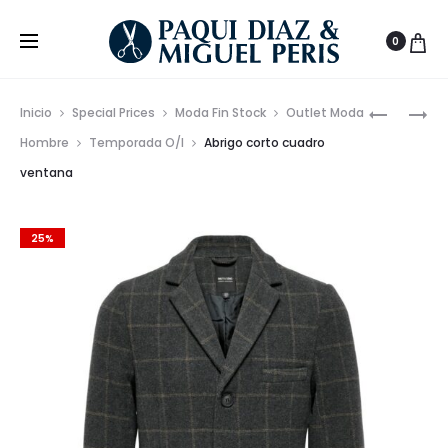
0
Prod
CHINO
PACK
Inicio
Special Prices
Moda Fin Stock
Outlet Moda
SLIM
DE
de
Hombre
Temporada O/I
Abrigo corto cuadro
CROPPED
3
ventana
nave
CON
BOXERS
TAPETA
TOMMY
TRASERA
HILFIGER
25%
DE
ALGODÓ
RECICLA