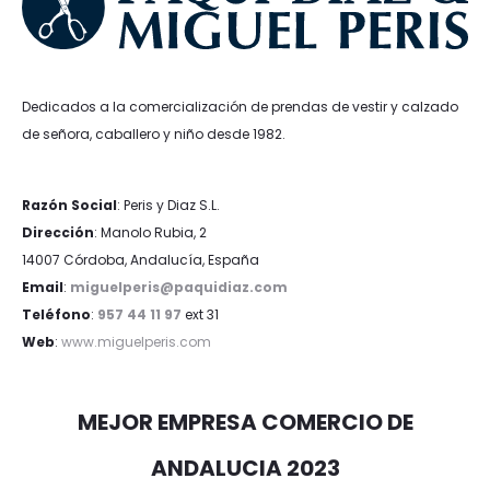
Dedicados a la comercialización de prendas de vestir y calzado
de señora, caballero y niño desde 1982.
Razón Social
: Peris y Diaz S.L.
Dirección
: Manolo Rubia, 2
14007 Córdoba, Andalucía, España
Email
:
miguelperis@paquidiaz.com
Teléfono
:
957 44 11 97
ext 31
Web
:
www.miguelperis.com
MEJOR EMPRESA COMERCIO DE
ANDALUCIA 2023