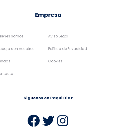
de
de
Empresa
producto
producto
uiénes somos
Aviso Legal
abaja con nosotros
Política de Privacidad
iendas
Cookies
ontacto
Síguenos en Paqui Díaz
ram
Facebook
Twitter
Instagra