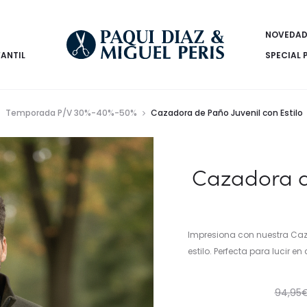
NOVEDAD
FANTIL
SPECIAL 
Temporada P/V 30%-40%-50%
Cazadora de Paño Juvenil con Estilo
Cazadora de
Impresiona con nuestra Caz
estilo. Perfecta para lucir e
94,95