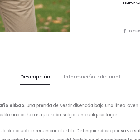
TEMPORAD
cantida
COMPART
FACEB
Descripción
Información adicional
año Bilbao
. Una prenda de vestir diseñada bajo una línea jove
stilo únicos harán que sobresalgas en cualquier lugar.
ok casual sin renunciar al estilo. Distinguiéndose por su versati