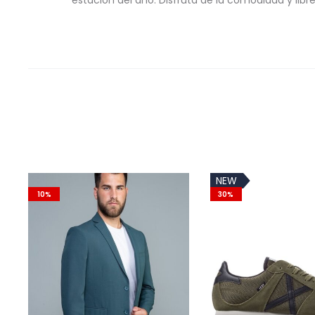
estación del año. Disfruta de la comodidad y li
NEW
10%
30%