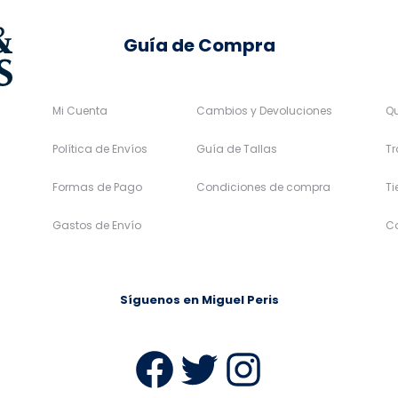
de
de
Guía de Compra
producto
producto
Mi Cuenta
Cambios y Devoluciones
Q
Política de Envíos
Guía de Tallas
Tr
Formas de Pago
Condiciones de compra
T
Gastos de Envío
C
Síguenos en Miguel Peris
Facebook
Twitter
Instag