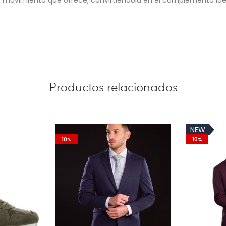
bre movimiento que ofrece, convirtiéndola en el complemento id
Productos relacionados
NEW
10%
10%