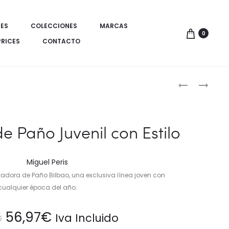
ES
COLECCIONES
MARCAS
0
PRICES
CONTACTO
Produ
PARKA
ABRIGO
MODERNA
TRICOT
de
TEJIDO
CON
naveg
TÉCNICO
GORRO
 Paño Juvenil con Estilo
CON
RECIÉN
DETALLES
NACIDA
CONTRASTA
Miguel Peris
FUNCIONAL
adora de Paño Bilbao, una exclusiva línea joven con
n cualquier época del año.
El
El
56,97
€
Iva Incluido
€