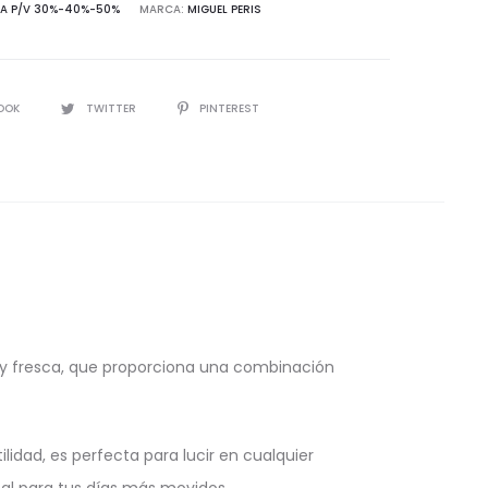
A P/V 30%-40%-50%
MARCA:
MIGUEL PERIS
d
IR
OOK
TWITTER
PINTEREST
n y fresca, que proporciona una combinación
lidad, es perfecta para lucir en cualquier