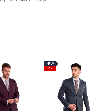
eal para tus días más movidos.
NEW
10%