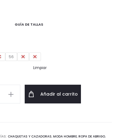
precio
precio
original
actual
GUÍA DE TALLAS
era:
es:
94,95€.
56,97€.
4
56
58
60
Limpiar
a
Añadir al carrito
ÍAS:
CHAQUETAS Y CAZADORAS
,
MODA HOMBRE
,
ROPA DE ABRIGO
,