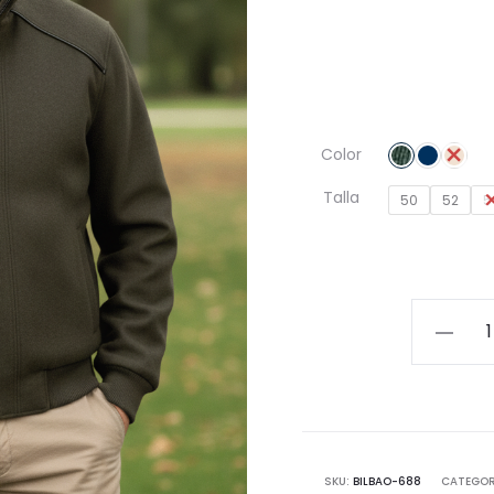
Color
Talla
50
52
5
Cazador
de
Paño
Juvenil
con
Estilo
SKU:
BILBAO-688
CATEGOR