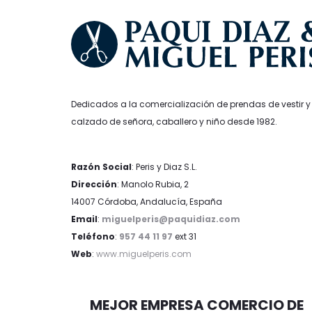
de
producto
Dedicados a la comercialización de prendas de vestir y
calzado de señora, caballero y niño desde 1982.
Razón Social
: Peris y Diaz S.L.
Dirección
: Manolo Rubia, 2
14007 Córdoba, Andalucía, España
Email
:
miguelperis@paquidiaz.com
Teléfono
:
957 44 11 97
ext 31
Web
:
www.miguelperis.com
MEJOR EMPRESA COMERCIO DE