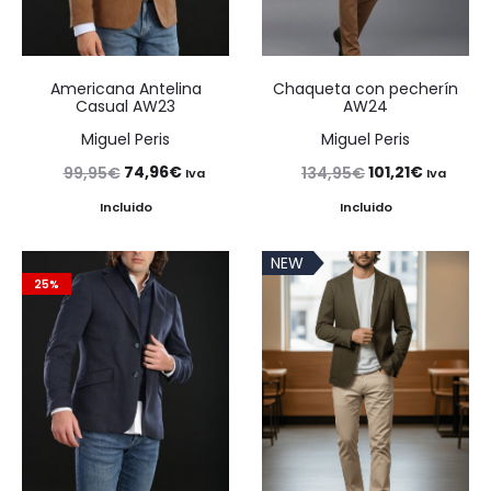
Americana Antelina
Chaqueta con pecherín
Casual AW23
AW24
Miguel Peris
Miguel Peris
El
El
El
El
74,96
€
101,21
€
99,95
€
134,95
€
Iva
Iva
precio
precio
precio
precio
Incluido
Incluido
original
actual
original
actual
NEW
era:
es:
era:
es:
25%
99,95€.
74,96€.
134,95€.
101,21€.