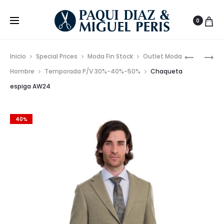
0
Prod
SUDADER
CHAQUE
Inicio
Special Prices
Moda Fin Stock
Outlet Moda
CAPUCH
NÁPOLES
de
Hombre
Temporada P/V 30%-40%-50%
Chaqueta
LOGO
DE
espiga AW24
nave
TOMMY
PAÑO
JEANS
CLÁSICO
40%