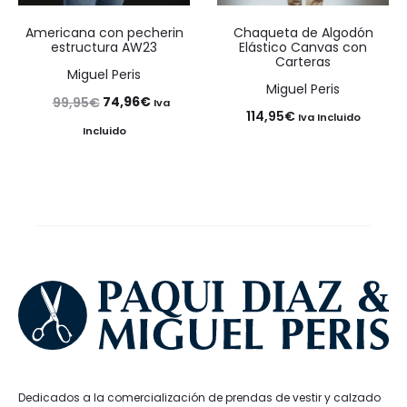
Americana con pecherin
Chaqueta de Algodón
estructura AW23
Elástico Canvas con
Carteras
Miguel Peris
Miguel Peris
El
El
74,96
€
99,95
€
Iva
114,95
€
Iva Incluido
precio
precio
Incluido
original
actual
era:
es:
99,95€.
74,96€.
Dedicados a la comercialización de prendas de vestir y calzado