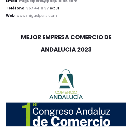
Email
:
miguelperis@paquidiaz.com
Teléfono
:
957 44 11 97
ext 31
Web
:
www.miguelperis.com
MEJOR EMPRESA COMERCIO DE
ANDALUCIA 2023