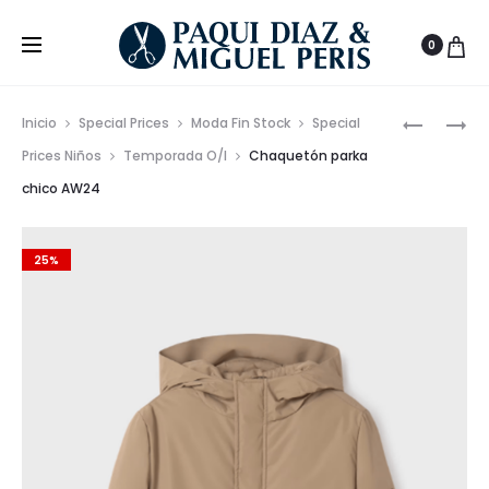
0
Prod
CONJUN
CHAQUE
Inicio
Special Prices
Moda Fin Stock
Special
BOLSILLO
ACOLCH
de
Prices Niños
Temporada O/I
Chaquetón parka
Y
BEBÉ
chico AW24
nave
PANTALÓ
AW24
LISO
DE
25%
POLIÉSTE
Y
SPANDEX