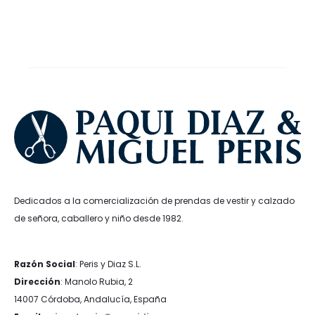
original
actual
original
actual
era:
es:
era:
es:
37,60€.
28,20€.
33,99€.
25,49€.
Dedicados a la comercialización de prendas de vestir y calzado
de señora, caballero y niño desde 1982.
Razón Social
: Peris y Diaz S.L.
Dirección
: Manolo Rubia, 2
14007 Córdoba, Andalucía, España