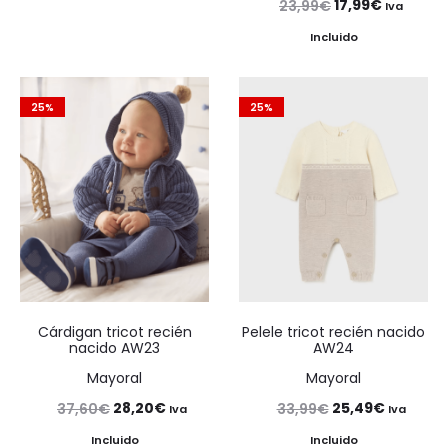
El
El
17,99
€
23,99
€
Iva
precio
precio
precio
precio
Incluido
original
actual
original
actual
era:
es:
era:
es:
12,99€.
9,74€.
25%
25%
23,99€.
17,99€.
Cárdigan tricot recién
Pelele tricot recién nacido
nacido AW23
AW24
Mayoral
Mayoral
El
El
El
El
28,20
€
25,49
€
37,60
€
33,99
€
Iva
Iva
precio
precio
precio
precio
Incluido
Incluido