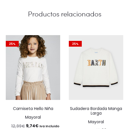
Productos relacionados
25%
25%
Camiseta Hello Niña
Sudadera Bordada Manga
Larga
Mayoral
Mayoral
El
El
9,74
€
12,99
€
Iva Incluido